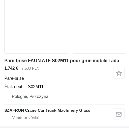
Pare-brise FAUN ATF S02M11 pour grue mobile Tadano Faun FAUN ATF 30,35,40
1.742 €
7.500 PLN
Pare-brise
État
neuf
S02M11
Pologne, Pszczyna
SZAFRON Crane Car Truck Machinery Glass