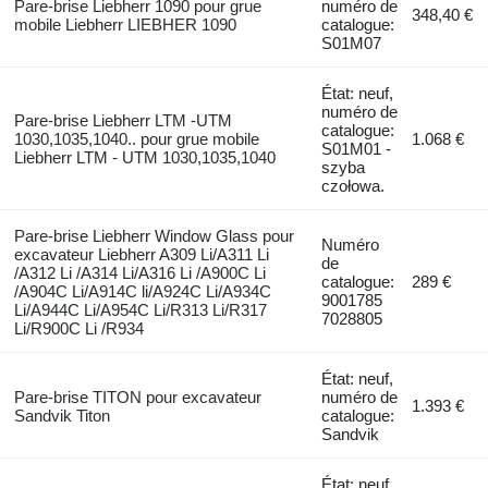
Pare-brise Liebherr 1090 pour grue
numéro de
348,40 €
mobile Liebherr LIEBHER 1090
catalogue:
S01M07
État: neuf,
numéro de
Pare-brise Liebherr LTM -UTM
catalogue:
1030,1035,1040.. pour grue mobile
1.068 €
S01M01 -
Liebherr LTM - UTM 1030,1035,1040
szyba
czołowa.
Pare-brise Liebherr Window Glass pour
Numéro
excavateur Liebherr A309 Li/A311 Li
de
/A312 Li /A314 Li/A316 Li /A900C Li
catalogue:
289 €
/A904C Li/A914C li/A924C Li/A934C
9001785
Li/A944C Li/A954C Li/R313 Li/R317
7028805
Li/R900C Li /R934
État: neuf,
Pare-brise TITON pour excavateur
numéro de
1.393 €
Sandvik Titon
catalogue:
Sandvik
État: neuf,