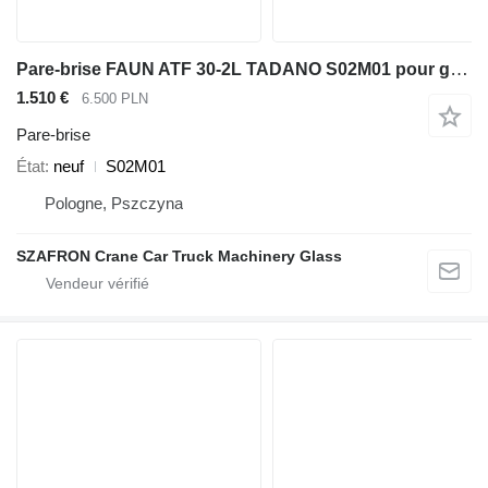
Pare-brise FAUN ATF 30-2L TADANO S02M01 pour grue mobile Tadano Faun FAUN ATF 30-2L
1.510 €
6.500 PLN
Pare-brise
État
neuf
S02M01
Pologne, Pszczyna
SZAFRON Crane Car Truck Machinery Glass