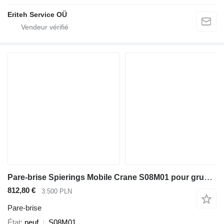
Eriteh Service OÜ
Pare-brise Spierings Mobile Crane S08M01 pour grue mobile Spierings Spierings AT3
812,80 €
3.500 PLN
Pare-brise
État
neuf
S08M01