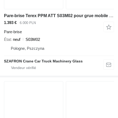
Pare-brise Terex PPM ATT S03M02 pour grue mobile Terex PPM Terex ATT
1.393 €
6.000 PLN
Pare-brise
État
neuf
S03M02
Pologne, Pszczyna
SZAFRON Crane Car Truck Machinery Glass