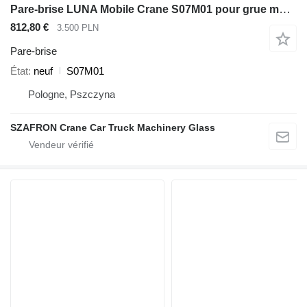
Pare-brise LUNA Mobile Crane S07M01 pour grue mobile Luna Luna AT50/38, 70/46, 35/32
812,80 €
3.500 PLN
Pare-brise
État
neuf
S07M01
Pologne, Pszczyna
SZAFRON Crane Car Truck Machinery Glass