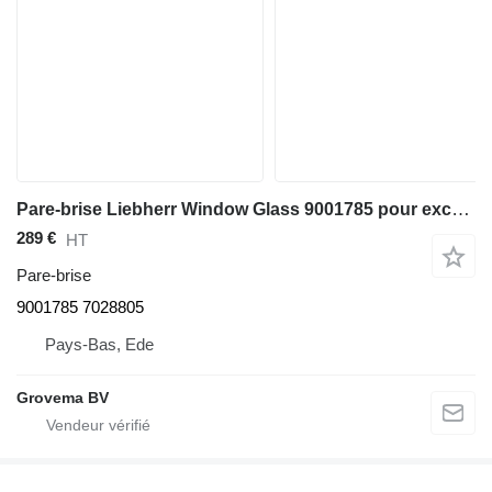
Pare-brise Liebherr Window Glass 9001785 pour excavateur Liebherr A309 Li/A311 Li /A312 Li /A314 Li/A316 Li /A900C Li /A904C Li/A914C li/A924C Li/A934C Li/A944C Li/A954C Li/R313 Li/R317 Li/R900C Li /R934
289 €
HT
Pare-brise
9001785 7028805
Pays-Bas, Ede
Grovema BV