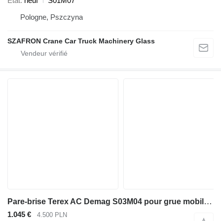
État
neuf
S01M07
Pologne, Pszczyna
SZAFRON Crane Car Truck Machinery Glass
Pare-brise Terex AC Demag S03M04 pour grue mobile Terex Terex AC Demag
1.045 €
4.500 PLN