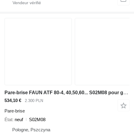
Pare-brise FAUN ATF 80-4, 40,50,60... S02M08 pour grue mobile FAUN FAUN ATF 80-4, 40,50,60
534,10 €
2.300 PLN
Pare-brise
État
neuf
S02M08
Pologne, Pszczyna