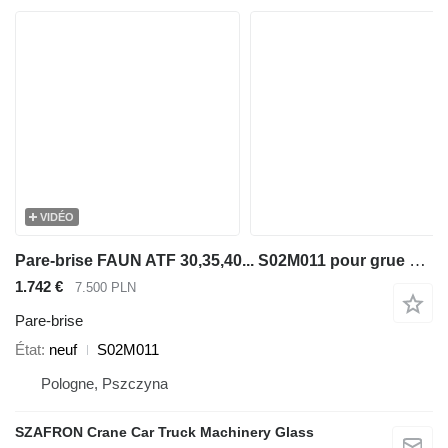
VIDÉO
Pare-brise FAUN ATF 30,35,40... S02M011 pour grue mobile Tadano Faun FAUN ATF 30,35,40
1.742 €
7.500 PLN
Pare-brise
État
neuf
S02M011
Pologne, Pszczyna
SZAFRON Crane Car Truck Machinery Glass