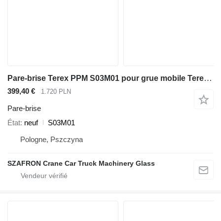
Pare-brise Terex PPM S03M01 pour grue mobile Terex Terex PPM
399,40 €
1.720 PLN
Pare-brise
État
neuf
S03M01
Pologne, Pszczyna
SZAFRON Crane Car Truck Machinery Glass