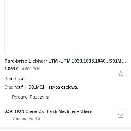
Pare-brise Liebherr LTM -UTM 1030,1035,1040.. S01M01 pour grue mobile Liebherr LTM - UTM 1030,1035,1040
1.068 €
4.600 PLN
Pare-brise
État
neuf
S01M01 - szyba czołowa.
Pologne, Pszczyna
SZAFRON Crane Car Truck Machinery Glass