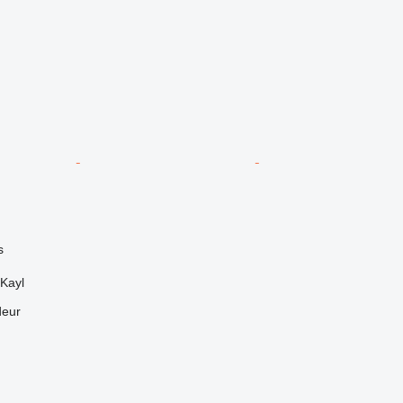
s
Kayl
deur