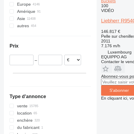
buckets
Europe
316
NXT
100
VIDÉO
Amérique
Pays-Bas
317
Asie
Pologne
Mexique
318
Liebherr R954
autres
Allemagne
États-Unis
Chine
319
146.817 €
Roumanie
Inde
Ukraine
320
Pelle sur chenille
Lituanie
Émirats arabes unis
Chili
321
2011
7.176 m/h
Prix
Espagne
Japon
Brésil
322
Luxembourg
France
Turquie
Pérou
323
EQUIPPO AG
–
Contacter le ven
Italie
Géorgie
Colombie
324
tout afficher
Kirghizistan
Maroc
325
Corée du Sud
Nigeria
Abonnez-vous pou
326
tout afficher
Cameroun
329
tout afficher
S'abonner
330
Type d'annonce
En cliquant ici, 
336
340
vente
345
location
349
enchère
350
du fabricant