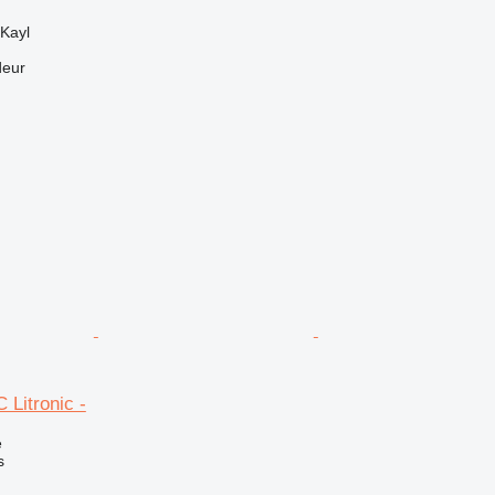
Kayl
deur
 Litronic -
e
s