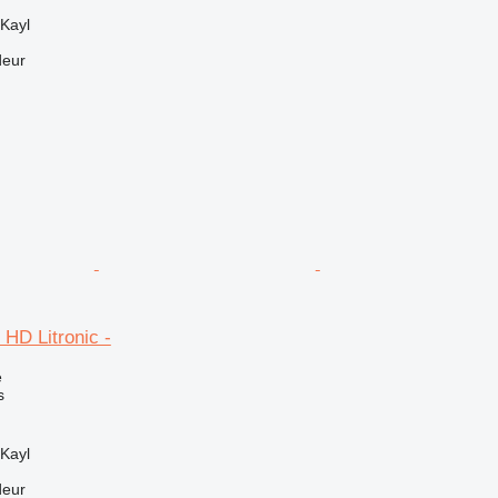
Kayl
deur
 HD Litronic -
e
s
Kayl
deur