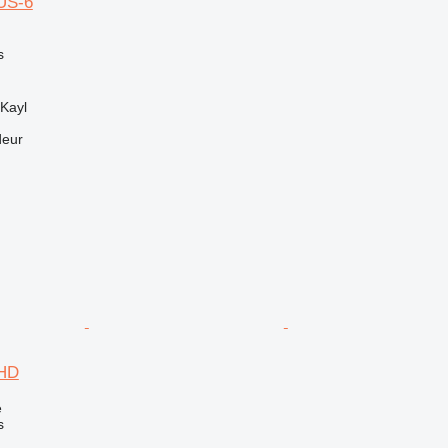
US-6
s
Kayl
deur
6HD
e
s