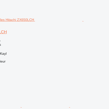
0LCH
e
s
Kayl
deur