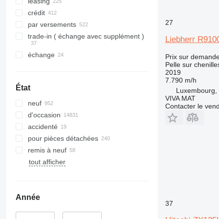
365
leasing
374
crédit
27
375
par versements
390
trade-in ( échange avec supplément )
Liebherr R910
395
échange
Prix sur demand
C-series
Pelle sur chenille
D series
2019
7.790 m/h
E-series
État
Luxembourg, 
F-series
VIVA MAT
neuf
GC
Contacter le ven
d'occasion
M-series
accidenté
PC
pour pièces détachées
remis à neuf
tout afficher
Année
37