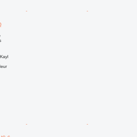
0
e
s
Kayl
deur