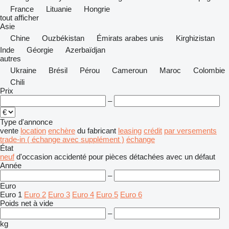
France
Lituanie
Hongrie
tout afficher
Asie
Chine
Ouzbékistan
Émirats arabes unis
Kirghizistan
Inde
Géorgie
Azerbaïdjan
autres
Ukraine
Brésil
Pérou
Cameroun
Maroc
Colombie
Chili
Prix
–
Type d'annonce
vente
location
enchère
du fabricant
leasing
crédit
par versements
trade-in ( échange avec supplément )
échange
État
neuf
d'occasion
accidenté
pour pièces détachées
avec un défaut
Année
–
Euro
Euro 1
Euro 2
Euro 3
Euro 4
Euro 5
Euro 6
Poids net à vide
–
kg