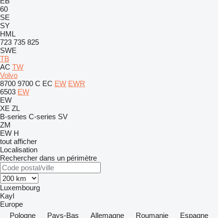
EB
60
SE
SY
HML
723
735
825
SWE
TB
AC
TW
Volvo
8700
9700
C
EC
EW
EWR
6503
EW
EW
XE
ZL
B-series
C-series
SV
ZM
EW
H
tout afficher
Localisation
Rechercher dans un périmètre
Luxembourg
Kayl
Europe
Pologne
Pays-Bas
Allemagne
Roumanie
Espagne