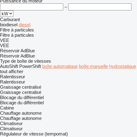
Puissance du moteur
–
Carburant
biodiesel
diesel
Filtre à particules
Filtre à particules
VEE
VEE
Réservoir AdBlue
Réservoir AdBlue
Type de boîte de vitesses
AutoShift
PowerShift
boîte automatique
boîte manuelle
hydrostatique
tout afficher
Ralentisseur
Ralentisseur
Graissage centralisé
Graissage centralisé
Blocage du différentiel
Blocage du différentiel
Cabine
Chauffage autonome
Chauffage autonome
Climatiseur
Climatiseur
Régulateur de vitesse (tempomat)