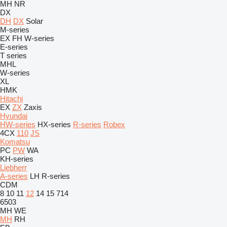
MH
NR
DX
DH
DX
Solar
M-series
EX
FH
W-series
E-series
T series
MHL
W-series
XL
HMK
Hitachi
EX
ZX
Zaxis
Hyundai
HW-series
HX-series
R-series
Robex
4CX
110
JS
Komatsu
PC
PW
WA
KH-series
Liebherr
A-series
LH
R-series
CDM
8
10
11
12
14
15
714
6503
MH
WE
MH
RH