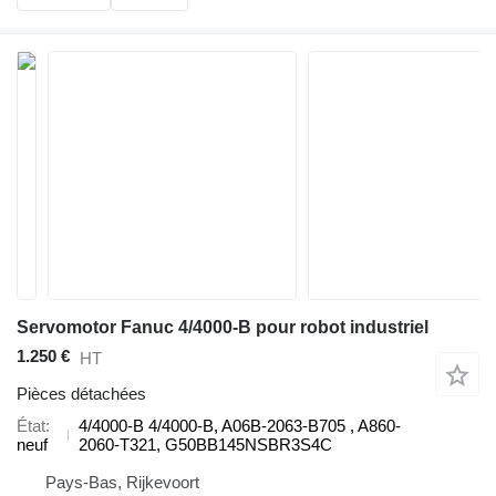
Servomotor Fanuc 4/4000-B pour robot industriel
1.250 €
HT
Pièces détachées
État
4/4000-B 4/4000-B, A06B-2063-B705 , A860-
neuf
2060-T321, G50BB145NSBR3S4C
Pays-Bas, Rijkevoort