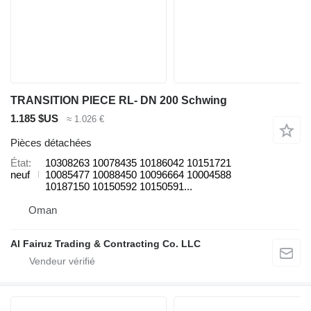
TRANSITION PIECE RL- DN 200 Schwing
1.185 $US
≈ 1.026 €
Pièces détachées
État
10308263 10078435 10186042 10151721
neuf
10085477 10088450 10096664 10004588
10187150 10150592 10150591...
Oman
Al Fairuz Trading & Contracting Co. LLC