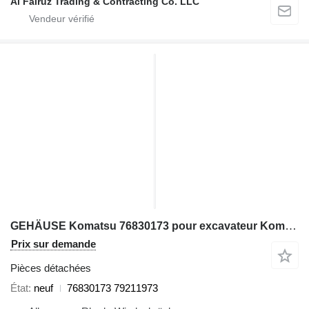
Al Fairuz Trading & Contracting Co. LLC
GEHÄUSE Komatsu 76830173 pour excavateur Komatsu PC3000
Prix sur demande
Pièces détachées
État
neuf
76830173 79211973