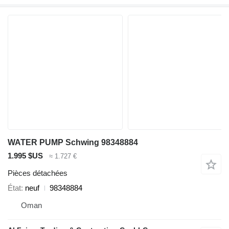
WATER PUMP Schwing 98348884
1.995 $US
≈ 1.727 €
Pièces détachées
État
neuf
98348884
Oman