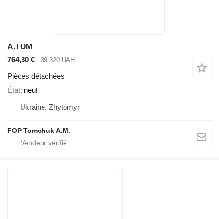
A.TOM
764,30 €
39.320 UAH
Pièces détachées
État
neuf
Ukraine, Zhytomyr
FOP Tomchuk A.M.