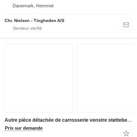
Danemark, Hemmet
Chr. Nielsen - Tingheden A/S
Autre pièce détachée de carrosserie venstre støtteben 231761-231771-230821 pour tractopelle Hydrema 806
Prix sur demande