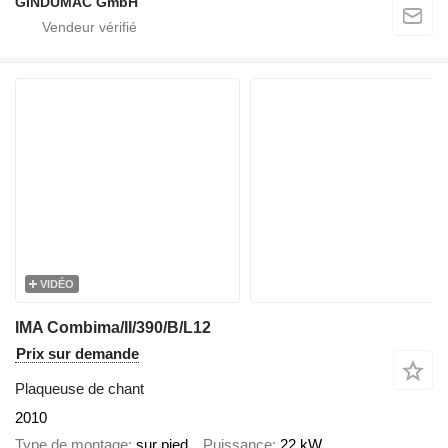
GINDUMAC GmbH
VIDÉO
IMA Combima/II/390/B/L12
Prix sur demande
Plaqueuse de chant
2010
Type de montage
sur pied
Puissance
22 kW