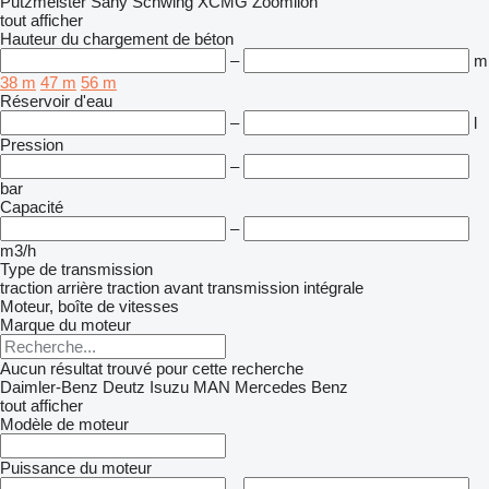
Putzmeister
Sany
Schwing
XCMG
Zoomlion
tout afficher
Hauteur du chargement de béton
–
m
38 m
47 m
56 m
Réservoir d'eau
–
l
Pression
–
bar
Capacité
–
m3/h
Type de transmission
traction arrière
traction avant
transmission intégrale
Moteur, boîte de vitesses
Marque du moteur
Aucun résultat trouvé pour cette recherche
Daimler-Benz
Deutz
Isuzu
MAN
Mercedes Benz
tout afficher
Modèle de moteur
Puissance du moteur