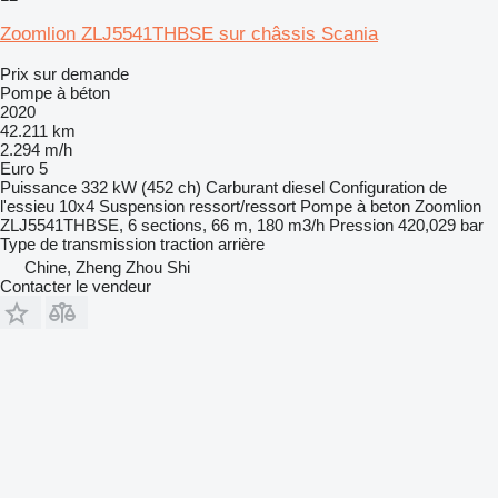
Zoomlion ZLJ5541THBSE sur châssis Scania
Prix sur demande
Pompe à béton
2020
42.211 km
2.294 m/h
Euro 5
Puissance
332 kW (452 ch)
Carburant
diesel
Configuration de
l'essieu
10x4
Suspension
ressort/ressort
Pompe à beton
Zoomlion
ZLJ5541THBSE, 6 sections, 66 m, 180 m3/h
Pression
420,029 bar
Type de transmission
traction arrière
Chine, Zheng Zhou Shi
Contacter le vendeur