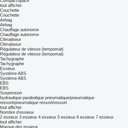
CompactSpace
tout afficher
Couchette
Couchette
Airbag
Airbag
Chauffage autonome
Chauffage autonome
Climatiseur
Climatiseur
Régulateur de vitesse (tempomat)
Régulateur de vitesse (tempomat)
Tachygraphe
Tachygraphe
Essieux
Système ABS
Système ABS
EBS
EBS
Suspension
hydraulique
parabolique
pneumatique/pneumatique
ressort/pneumatique
ressort/ressort
tout afficher
Nombre d'essieux
2 essieux
3 essieux
4 essieux
5 essieux
6 essieux
7 essieux
tout afficher
Marque des essieux