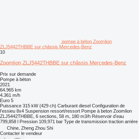
pompe à béton Zoomlion
ZLJ5442THBBE sur châssis Mercedes-Benz
10
Zoomlion ZLJ5442THBBE sur châssis Mercedes-Benz
Prix sur demande
Pompe à béton
2021
64.965 km
4.361 m/h
Euro 5
Puissance
315 kW (429 ch)
Carburant
diesel
Configuration de
l'essieu
8x4
Suspension
ressort/ressort
Pompe à beton
Zoomlion
ZLJ5442THBBE, 6 sections, 58 m, 180 m3/h
Réservoir d'eau
799,858 l
Pression
109,971 bar
Type de transmission
traction arrière
Chine, Zheng Zhou Shi
Contacter le vendeur