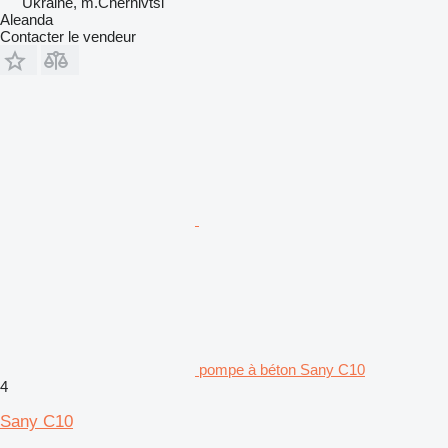
Ukraine, m.Chernivtsi
Aleanda
Contacter le vendeur
pompe à béton Sany C10
4
Sany C10