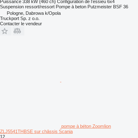
Puissance
338 kW (460 ch)
Configuration de l'essieu
6x4
Suspension
ressort/ressort
Pompe à beton
Putzmeister BSF 36
Pologne, Dabrowa k/Opola
Truckport Sp. z o.o.
Contacter le vendeur
pompe à béton Zoomlion
ZLJ5541THBSE sur châssis Scania
12