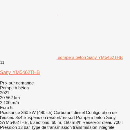
pompe à béton Sany YM5462THB
11
Sany YM5462THB
Prix sur demande
Pompe à béton
2021
30.562 km
2.100 m/h
Euro 5
Puissance
360 kW (490 ch)
Carburant
diesel
Configuration de
l'essieu
8x4
Suspension
ressort/ressort
Pompe à beton
Sany
SYM5462THB, 6 sections, 60 m, 180 m3/h
Réservoir d'eau
700 l
Pression
13 bar
Type de transmission
transmission intégrale