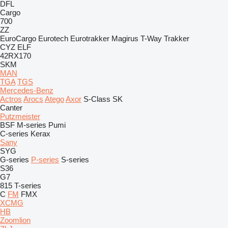
DFL
Cargo
700
ZZ
EuroCargo
Eurotech
Eurotrakker
Magirus
T-Way
Trakker
CYZ
ELF
42RX170
SKM
MAN
TGA
TGS
Mercedes-Benz
Actros
Arocs
Atego
Axor
S-Class
SK
Canter
Putzmeister
BSF
M-series
Pumi
C-series
Kerax
Sany
SYG
G-series
P-series
S-series
S36
G7
815
T-series
C
FM
FMX
XCMG
HB
Zoomlion