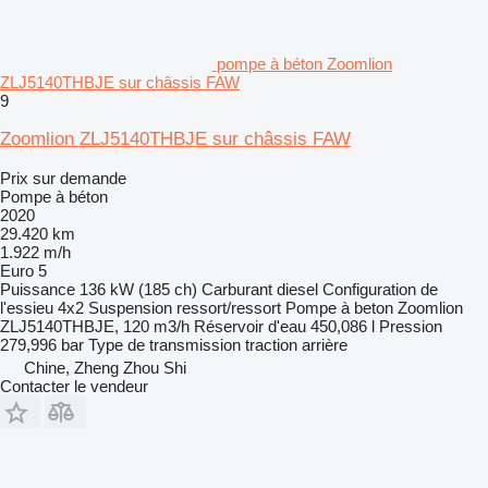
pompe à béton Zoomlion
ZLJ5140THBJE sur châssis FAW
9
Zoomlion ZLJ5140THBJE sur châssis FAW
Prix sur demande
Pompe à béton
2020
29.420 km
1.922 m/h
Euro 5
Puissance
136 kW (185 ch)
Carburant
diesel
Configuration de
l'essieu
4x2
Suspension
ressort/ressort
Pompe à beton
Zoomlion
ZLJ5140THBJE, 120 m3/h
Réservoir d'eau
450,086 l
Pression
279,996 bar
Type de transmission
traction arrière
Chine, Zheng Zhou Shi
Contacter le vendeur