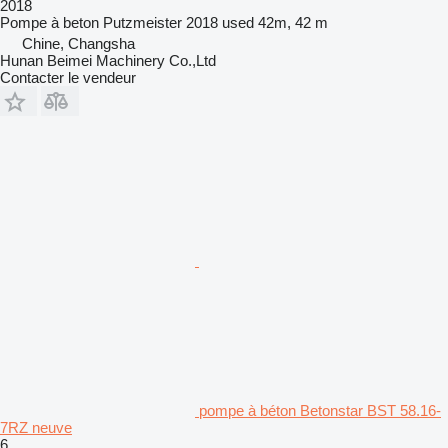
2018
Pompe à beton
Putzmeister 2018 used 42m, 42 m
Chine, Changsha
Hunan Beimei Machinery Co.,Ltd
Contacter le vendeur
pompe à béton Betonstar BST 58.16-
7RZ neuve
6