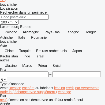
ZLJ
tout afficher
Localisation
Rechercher dans un périmètre
Luxembourg
Europe
Pologne
Allemagne
Pays-Bas
Espagne
Hongrie
Autriche
Italie
Roumanie
tout afficher
Asie
Chine
Turquie
Émirats arabes unis
Japon
Kirghizistan
Inde
Israël
autres
Ukraine
Maroc
Pérou
Brésil
Prix
–
Type d'annonce
vente
location
enchère
du fabricant
leasing
crédit
par versements
trade-in ( échange avec supplément )
échange
État
neuf
d'occasion
accidenté
avec un défaut
remis à neuf
Année