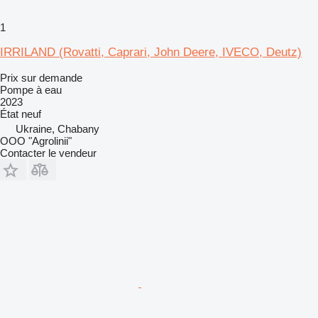
1
IRRILAND (Rovatti, Caprari, John Deere, IVECO, Deutz)
Prix sur demande
Pompe à eau
2023
État
neuf
Ukraine, Chabany
OOO "Agrolinii"
Contacter le vendeur