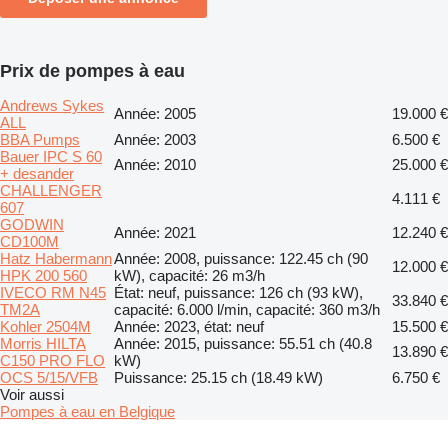
Prix de pompes à eau
Andrews Sykes
Année: 2005
19.000 €
ALL
BBA Pumps
Année: 2003
6.500 €
Bauer IPC S 60
Année: 2010
25.000 €
+ desander
CHALLENGER
4.111 €
607
GODWIN
Année: 2021
12.240 €
CD100M
Hatz Habermann
Année: 2008, puissance: 122.45 ch (90
12.000 €
HPK 200 560
kW), capacité: 26 m3/h
IVECO RM N45
État: neuf, puissance: 126 ch (93 kW),
33.840 €
TM2A
capacité: 6.000 l/min, capacité: 360 m3/h
Kohler 2504M
Année: 2023, état: neuf
15.500 €
Morris HILTA
Année: 2015, puissance: 55.51 ch (40.8
13.890 €
C150 PRO FLO
kW)
OCS 5/15/VFB
Puissance: 25.15 ch (18.49 kW)
6.750 €
Voir aussi
Pompes à eau en Belgique