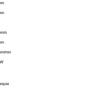
mm
mm
mm/s
mm
mm/min
kW
urquie