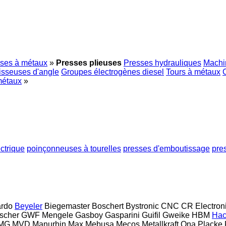
ses à métaux
»
Presses plieuses
Presses hydrauliques
Machin
isseuses d'angle
Groupes électrogènes diesel
Tours à métaux
métaux
»
ctrique
poinçonneuses à tourelles
presses d'emboutissage
pre
ardo
Beyeler
Biegemaster
Boschert
Bystronic
CNC
CR Electron
ischer
GWF Mengele
Gasboy
Gasparini
Guifil
Gweike
HBM
Ha
MG
MVD
Manurhin
Max
Mebusa
Mecos
Metallkraft
Ona
Placke