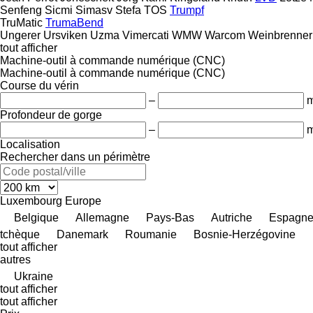
Senfeng
Sicmi
Simasv
Stefa
TOS
Trumpf
TruMatic
TrumaBend
Ungerer
Ursviken
Uzma
Vimercati
WMW
Warcom
Weinbrenner
tout afficher
Machine-outil à commande numérique (CNC)
Machine-outil à commande numérique (CNC)
Course du vérin
–
Profondeur de gorge
–
Localisation
Rechercher dans un périmètre
Luxembourg
Europe
Belgique
Allemagne
Pays-Bas
Autriche
Espagn
tchèque
Danemark
Roumanie
Bosnie-Herzégovine
tout afficher
autres
Ukraine
tout afficher
tout afficher