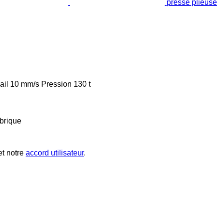
presse plieu
ail
10 mm/s
Pression
130 t
brique
t notre
accord utilisateur
.