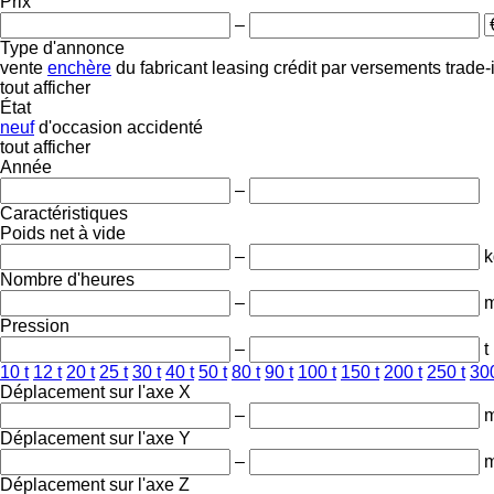
Prix
–
Type d'annonce
vente
enchère
du fabricant
leasing
crédit
par versements
trade-
tout afficher
État
neuf
d'occasion
accidenté
tout afficher
Année
–
Caractéristiques
Poids net à vide
–
k
Nombre d'heures
–
m
Pression
–
t
10 t
12 t
20 t
25 t
30 t
40 t
50 t
80 t
90 t
100 t
150 t
200 t
250 t
300
Déplacement sur l'axe X
–
Déplacement sur l'axe Y
–
Déplacement sur l'axe Z