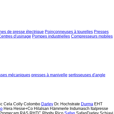
es de presse électrique
Poinçonneuses à tourelles
Presses
Centres d'usinage
Pompes industrielles
Compresseurs mobiles
sses mécaniques
presses à manivelle
sertisseuses d'angle
ic
Cela
Colly
Colombo
Darley
Dr. Hochstrate
Durma
EHT
co
Hera
Hesse+Co
Hilalsan
Hämmerle
Indumasch
Italpresse
Promecam
RAS
RHTC
Rbqlty
Rico
Safan
SafanDarley
Schiavi