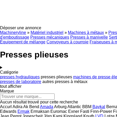
Déposer une annonce
Machineryline
»
Matériel industriel
»
Machines à métaux
»
Pres
d'emboutissage
Presses mécaniques
Presses à manivelle
Sert
Équipement de mélange
Convoyeurs à courroie
Fraiseuses à 
Presses plieuses
Catégorie
presses hydrauliques
presses plieuses
machines de presse éle
presses de laboratoire
autres presses à métaux
tout afficher
Marque
Aucun résultat trouvé pour cette recherche
Accurl
Adira
Ak Bend
Amada
Arburg
Atlantic
BBM
Baykal
Bern
Edwards
Ermak
Ermaksan
Euromac
Exner
Fasti
Finn-Power
F
Jean Perrot
Jonescheit
Jörg
Kami
Kingsland
Knuth
LVD
Lotze