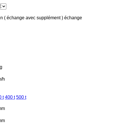
in ( échange avec supplément )
échange
g
/h
 t
400 t
500 t
mm
mm