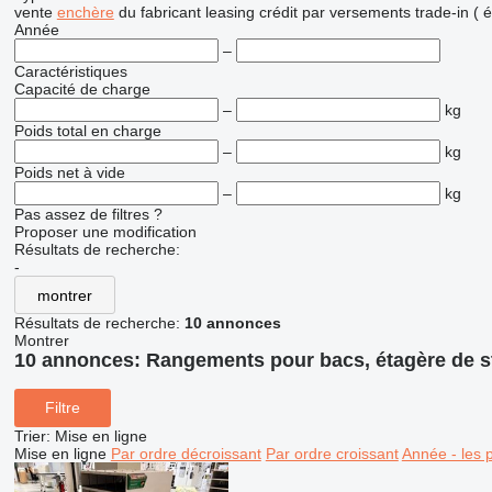
vente
enchère
du fabricant
leasing
crédit
par versements
trade-in (
Année
–
Caractéristiques
Capacité de charge
–
kg
Poids total en charge
–
kg
Poids net à vide
–
kg
Pas assez de filtres ?
Proposer une modification
Résultats de recherche:
-
montrer
Résultats de recherche:
10 annonces
Montrer
10 annonces:
Rangements pour bacs, étagère de st
Filtre
Trier
:
Mise en ligne
Mise en ligne
Par ordre décroissant
Par ordre croissant
Année - les 