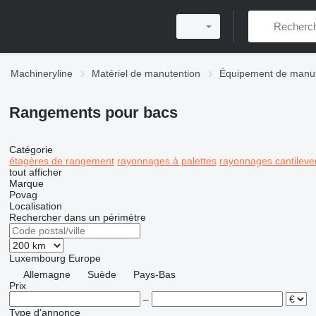
Machineryline
Matériel de manutention
Équipement de manut
Rangements pour bacs
Catégorie
étagères de rangement
rayonnages à palettes
rayonnages cantileve
tout afficher
Marque
Povag
Localisation
Rechercher dans un périmètre
Luxembourg
Europe
Allemagne
Suède
Pays-Bas
Prix
–
Type d'annonce