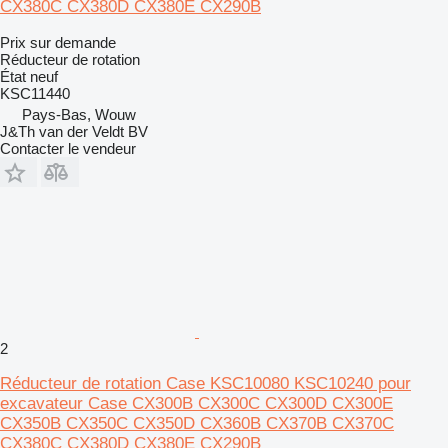
CX380C CX380D CX380E CX290B
Prix sur demande
Réducteur de rotation
État
neuf
KSC11440
Pays-Bas, Wouw
J&Th van der Veldt BV
Contacter le vendeur
2
Réducteur de rotation Case KSC10080 KSC10240 pour
excavateur Case CX300B CX300C CX300D CX300E
CX350B CX350C CX350D CX360B CX370B CX370C
CX380C CX380D CX380E CX290B