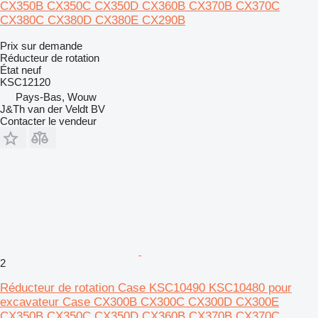
CX350B CX350C CX350D CX360B CX370B CX370C
CX380C CX380D CX380E CX290B
Prix sur demande
Réducteur de rotation
État
neuf
KSC12120
Pays-Bas, Wouw
J&Th van der Veldt BV
Contacter le vendeur
2
Réducteur de rotation Case KSC10490 KSC10480 pour
excavateur Case CX300B CX300C CX300D CX300E
CX350B CX350C CX350D CX360B CX370B CX370C