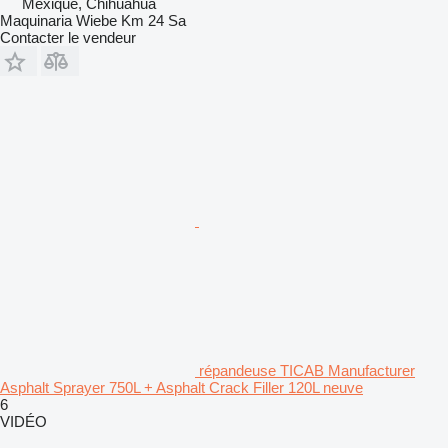
Mexique, Chihuahua
Maquinaria Wiebe Km 24 Sa
Contacter le vendeur
répandeuse TICAB Manufacturer
Asphalt Sprayer 750L + Asphalt Crack Filler 120L neuve
6
VIDÉO