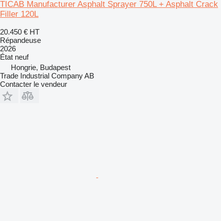
TICAB Manufacturer Asphalt Sprayer 750L + Asphalt Crack
Filler 120L
20.450 €
HT
Répandeuse
2026
État
neuf
Hongrie, Budapest
Trade Industrial Company AB
Contacter le vendeur