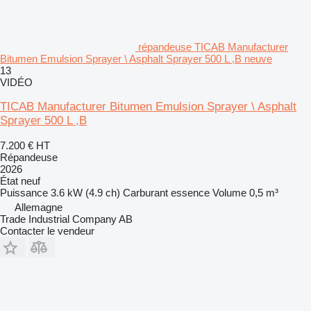
répandeuse TICAB Manufacturer
Bitumen Emulsion Sprayer \ Asphalt Sprayer 500 L ,B neuve
13
VIDÉO
TICAB Manufacturer Bitumen Emulsion Sprayer \ Asphalt
Sprayer 500 L ,B
7.200 €
HT
Répandeuse
2026
État
neuf
Puissance
3.6 kW (4.9 ch)
Carburant
essence
Volume
0,5 m³
Allemagne
Trade Industrial Company AB
Contacter le vendeur