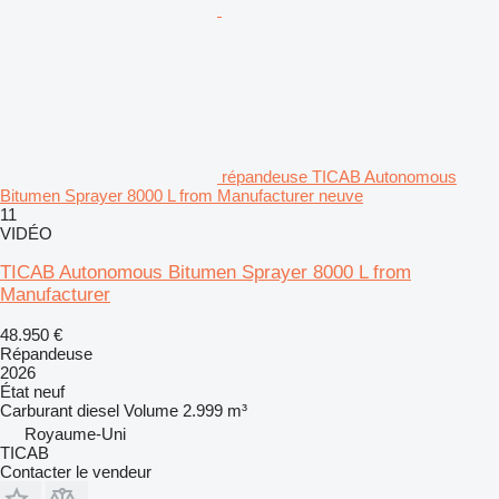
répandeuse TICAB Autonomous
Bitumen Sprayer 8000 L from Manufacturer neuve
11
VIDÉO
TICAB Autonomous Bitumen Sprayer 8000 L from
Manufacturer
48.950 €
Répandeuse
2026
État
neuf
Carburant
diesel
Volume
2.999 m³
Royaume-Uni
TICAB
Contacter le vendeur