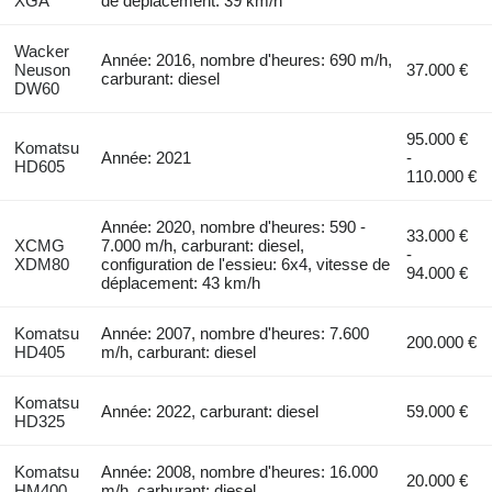
XGA
de déplacement: 39 km/h
Wacker
Année: 2016, nombre d'heures: 690 m/h,
Neuson
37.000 €
carburant: diesel
DW60
95.000 €
Komatsu
Année: 2021
-
HD605
110.000 €
Année: 2020, nombre d'heures: 590 -
33.000 €
XCMG
7.000 m/h, carburant: diesel,
-
XDM80
configuration de l'essieu: 6x4, vitesse de
94.000 €
déplacement: 43 km/h
Komatsu
Année: 2007, nombre d'heures: 7.600
200.000 €
HD405
m/h, carburant: diesel
Komatsu
Année: 2022, carburant: diesel
59.000 €
HD325
Komatsu
Année: 2008, nombre d'heures: 16.000
20.000 €
HM400
m/h, carburant: diesel