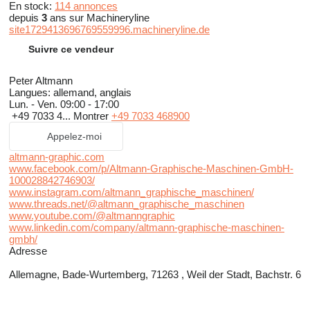
En stock:
114 annonces
depuis
3
ans sur Machineryline
site1729413696769559996.machineryline.de
Suivre ce vendeur
Peter Altmann
Langues:
allemand, anglais
Lun. - Ven.
09:00 - 17:00
+49 7033 4...
Montrer
+49 7033 468900
Appelez-moi
altmann-graphic.com
www.facebook.com/p/Altmann-Graphische-Maschinen-GmbH-
100028842746903/
www.instagram.com/altmann_graphische_maschinen/
www.threads.net/@altmann_graphische_maschinen
www.youtube.com/@altmanngraphic
www.linkedin.com/company/altmann-graphische-maschinen-
gmbh/
Adresse
Allemagne, Bade-Wurtemberg, 71263 , Weil der Stadt, Bachstr. 6