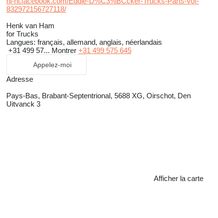
nl-nl.facebook.com/Eddie-D%C3%BCcker-Trucks-Parts-vof-
832972156727118/
Henk van Ham
for Trucks
Langues:
français, allemand, anglais, néerlandais
+31 499 57...
Montrer
+31 499 575 645
Appelez-moi
Adresse
Pays-Bas, Brabant-Septentrional, 5688 XG, Oirschot, Den
Uitvanck 3
Afficher la carte