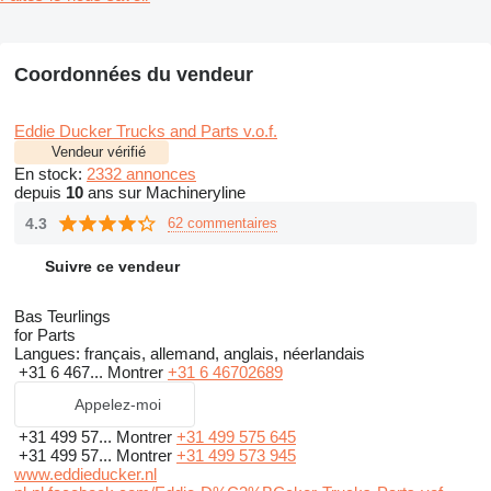
Coordonnées du vendeur
Eddie Ducker Trucks and Parts v.o.f.
Vendeur vérifié
En stock:
2332 annonces
depuis
10
ans sur Machineryline
4.3
62 commentaires
Suivre ce vendeur
Bas Teurlings
for Parts
Langues:
français, allemand, anglais, néerlandais
+31 6 467...
Montrer
+31 6 46702689
Appelez-moi
+31 499 57...
Montrer
+31 499 575 645
+31 499 57...
Montrer
+31 499 573 945
www.eddieducker.nl