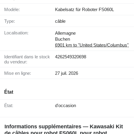
Modèle:
Kabelsatz für Roboter FS060L
Type:
câble
Localisation:
Allemagne
Buchen
6901 km to "United States/Columbus"
Identifiant dans le stock
4262549320698
du vendeur:
Mise en ligne:
27 juil. 2026
État
État:
d'occasion
Informations supplémentaires — Kawasaki Kit
de câbles pour robot FS060L pour robot