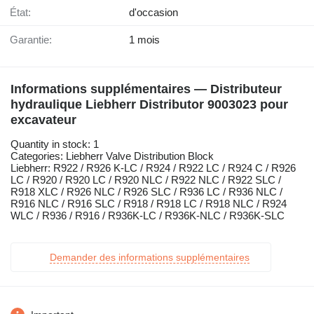
État:
d'occasion
Garantie:
1 mois
Informations supplémentaires — Distributeur
hydraulique Liebherr Distributor 9003023 pour
excavateur
Quantity in stock: 1
Categories: Liebherr Valve Distribution Block
Liebherr: R922 / R926 K-LC / R924 / R922 LC / R924 C / R926
LC / R920 / R920 LC / R920 NLC / R922 NLC / R922 SLC /
R918 XLC / R926 NLC / R926 SLC / R936 LC / R936 NLC /
R916 NLC / R916 SLC / R918 / R918 LC / R918 NLC / R924
WLC / R936 / R916 / R936K-LC / R936K-NLC / R936K-SLC
Demander des informations supplémentaires