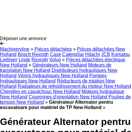
Déposer une annonce
Machineryline
»
Pièces détachées
»
Pièces détachées New
Holland
Bosch Rexroth
Case
Caterpillar
Hitachi
JCB
Komatsu
Liebherr
Linde
Rexroth
Volvo
»
Pièces détachées électrique
New Holland
»
Générateurs New Holland
Moteurs de
translation New Holland
Distributeurs hydrauliques New
Holland
Vérins hydrauliques New Holland
Pompes
hydrauliques New Holland
Réducteurs de rotation New
Holland
Radiateurs de refroidissement du moteur New Holland
Chenilles en caoutchouc New Holland
Moteurs hydraulique
New Holland
Couronnes d'orientation New Holland
Poulies de
tension New Holland
»
Générateur Alternator pentru
excavatoare pour matériel de TP New Holland
»
Générateur Alternator pentru