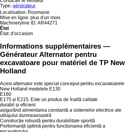
Contacter le vendeur
Type:
générateur
Localisation:
Roumanie
Mise en ligne:
plus d'un mois
Machineryline ID:
AR44271
État
État:
d'occasion
Informations supplémentaires —
Générateur Alternator pentru
excavatoare pour matériel de TP New
Holland
Acest alternator este special conceput pentru excavatoarele
New Holland modelele E130
E160
E175 și E215. Este un produs de înaltă calitate
durabil și eficient
asigurând alimentarea constantă a sistemelor electrice ale
utilajului dumneavoastră
Construcție robustă pentru durabilitate sporită
Performanță optimă pentru funcționarea eficientă a
excavatorului