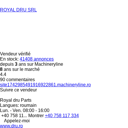
ROYAL DRU SRL
Vendeur vérifié
En stock:
41408 annonces
depuis
3
ans sur Machineryline
8
ans sur le marché
4.4
90 commentaires
site1742985491916922861.machineryline.ro
Suivre ce vendeur
Royal dru Parts
Langues:
roumain
Lun. - Ven.
08:00 - 16:00
+40 758 11...
Montrer
+40 758 117 334
Appelez-moi
www.dru.ro