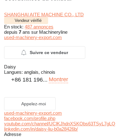
SHANGHAI AITE MACHINE CO., LTD
Vendeur vérifié
En stock:
487 annonces
depuis
7
ans sur Machineryline
used-machinery-export.com
Suivre ce vendeur
Daisy
Langues:
anglais, chinois
Montrer
+86 181 196...
Appelez-moi
used-machinery-export.com
facebook.com/profile.php
youtube.com/channel/UClKJhdnXSKObs63TSyL7gLQ
linkedin.com/in/daisy-liu-b0a28426b/
Adresse