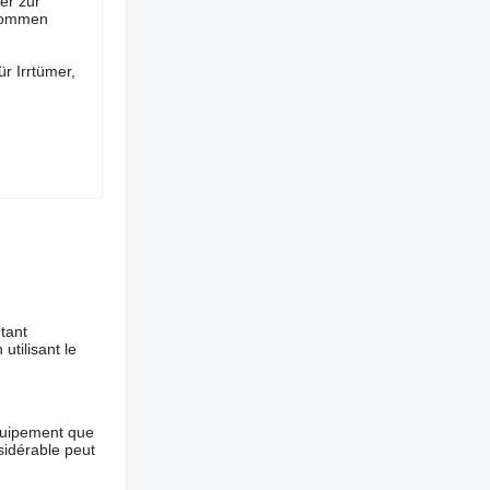
er zur
enommen
r Irrtümer,
tant
utilisant le
équipement que
nsidérable peut