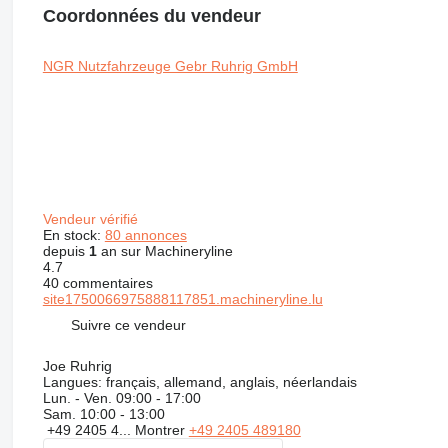
Coordonnées du vendeur
NGR Nutzfahrzeuge Gebr Ruhrig GmbH
Vendeur vérifié
En stock:
80 annonces
depuis
1
an sur Machineryline
4.7
40 commentaires
site1750066975888117851.machineryline.lu
Suivre ce vendeur
Joe Ruhrig
Langues:
français, allemand, anglais, néerlandais
Lun. - Ven.
09:00 - 17:00
Sam.
10:00 - 13:00
+49 2405 4...
Montrer
+49 2405 489180