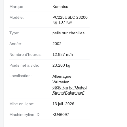
Marque:
Komatsu
Modèle:
PC228USLC 23200
Kg 107 Kw
Type:
pelle sur chenilles
Année:
2002
Nombre d'heures:
12.887 m/h
Poids net à vide:
23.200 kg
Localisation:
Allemagne
Würselen
6636 km to "United
States/Columbus"
Mise en ligne:
13 juil. 2026
Machineryline ID:
KU46097