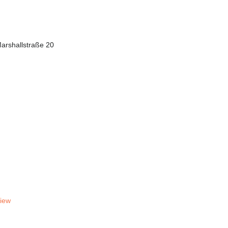
arshallstraße 20
View