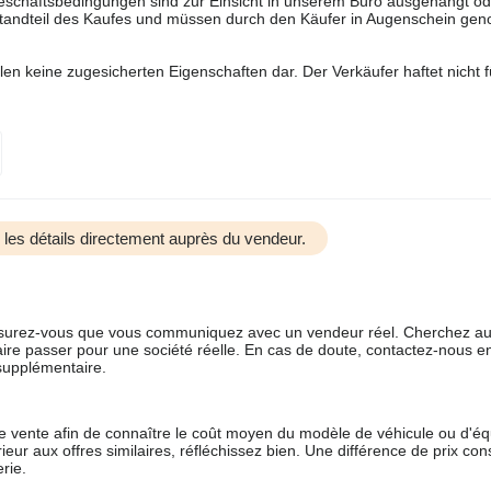
chäftsbedingungen sind zur Einsicht in unserem Büro ausgehängt od
standteil des Kaufes und müssen durch den Käufer in Augenschein g
en keine zugesicherten Eigenschaften dar. Der Verkäufer haftet nicht fü
us les détails directement auprès du vendeur.
 assurez-vous que vous communiquez avec un vendeur réel. Cherchez au
aire passer pour une société réelle. En cas de doute, contactez-nous en 
supplémentaire.
 de vente afin de connaître le coût moyen du modèle de véhicule ou d'
férieur aux offres similaires, réfléchissez bien. Une différence de prix co
rie.