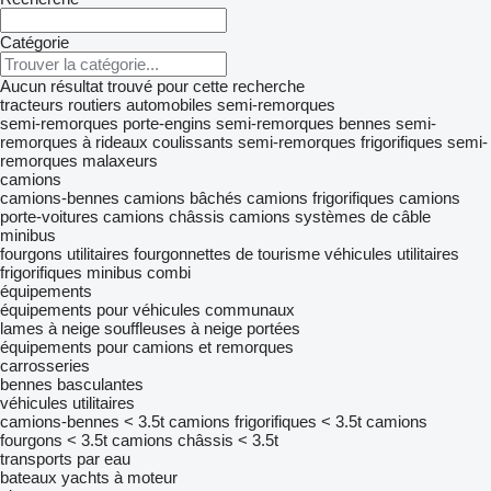
Catégorie
Aucun résultat trouvé pour cette recherche
tracteurs routiers
automobiles
semi-remorques
semi-remorques porte-engins
semi-remorques bennes
semi-
remorques à rideaux coulissants
semi-remorques frigorifiques
semi-
remorques malaxeurs
camions
camions-bennes
camions bâchés
camions frigorifiques
camions
porte-voitures
camions châssis
camions systèmes de câble
minibus
fourgons utilitaires
fourgonnettes de tourisme
véhicules utilitaires
frigorifiques
minibus combi
équipements
équipements pour véhicules communaux
lames à neige
souffleuses à neige portées
équipements pour camions et remorques
carrosseries
bennes basculantes
véhicules utilitaires
camions-bennes < 3.5t
camions frigorifiques < 3.5t
camions
fourgons < 3.5t
camions châssis < 3.5t
transports par eau
bateaux
yachts à moteur