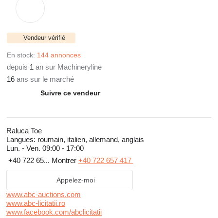
Vendeur vérifié
En stock:
144 annonces
depuis
1
an sur Machineryline
16
ans sur le marché
Suivre ce vendeur
Raluca Toe
Langues:
roumain, italien, allemand, anglais
Lun. - Ven.
09:00 - 17:00
+40 722 65...
Montrer
+40 722 657 417
Appelez-moi
www.abc-auctions.com
www.abc-licitatii.ro
www.facebook.com/abclicitatii