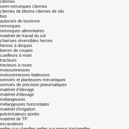
citernes
semi-remorques citernes
citernes de bitume
citernes de silo
bus
autocars de tourisme
remorques
remorques alimentaires
matériel de travail du sol
charrues réversibles
herses
herses à disques
barres de coupes
cueilleurs à maïs
tracteurs
tracteurs à roues
moissonneuses
moissonneuses-batteuses
semoirs et planteuses mécaniques
semoirs de précision pneumatiques
matériel d'élevage
matériel d'élevage
mélangeuses
mélangeuses horizontales
matériel d'irrigation
pulvérisateurs portés
matériel de TP
excavateurs
pelles sur chenilles
pelles sur pneus
tractopelles