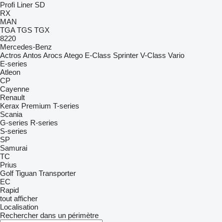
Profi Liner
SD
RX
MAN
TGA
TGS
TGX
8220
Mercedes-Benz
Actros
Antos
Arocs
Atego
E-Class
Sprinter
V-Class
Vario
E-series
Atleon
CP
Cayenne
Renault
Kerax
Premium
T-series
Scania
G-series
R-series
S-series
SP
Samurai
TC
Prius
Golf
Tiguan
Transporter
EC
Rapid
tout afficher
Localisation
Rechercher dans un périmètre