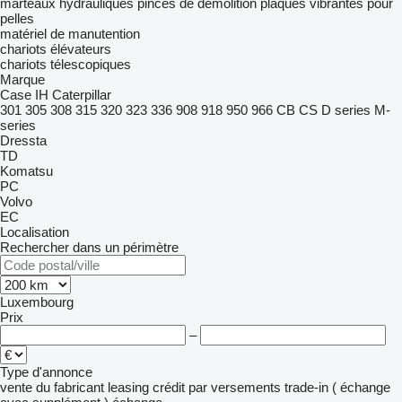
marteaux hydrauliques
pinces de démolition
plaques vibrantes pour
pelles
matériel de manutention
chariots élévateurs
chariots télescopiques
Marque
Case IH
Caterpillar
301
305
308
315
320
323
336
908
918
950
966
CB
CS
D series
M-
series
Dressta
TD
Komatsu
PC
Volvo
EC
Localisation
Rechercher dans un périmètre
Luxembourg
Prix
–
Type d'annonce
vente
du fabricant
leasing
crédit
par versements
trade-in ( échange