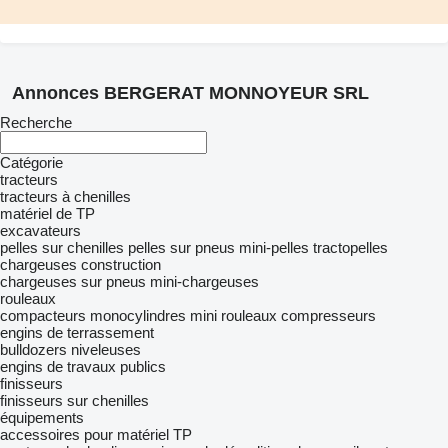
Annonces BERGERAT MONNOYEUR SRL
Recherche
Catégorie
tracteurs
tracteurs à chenilles
matériel de TP
excavateurs
pelles sur chenilles
pelles sur pneus
mini-pelles
tractopelles
chargeuses construction
chargeuses sur pneus
mini-chargeuses
rouleaux
compacteurs monocylindres
mini rouleaux compresseurs
engins de terrassement
bulldozers
niveleuses
engins de travaux publics
finisseurs
finisseurs sur chenilles
équipements
accessoires pour matériel TP