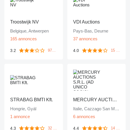
Troostwijk NV
VDI Auctions
Belgique, Antwerpen
Pays-Bas, Deurne
165 annonces
37 annonces
3.2
4.0
971 commentaires
15 commentaires
STRABAG BMTI Kft.
MERCURY AUCTIONS S.R.L. (AD UNICO SOCIO)
Hongrie, Gyál
Italie, Cazzago San Martino
1 annonce
6 annonces
4.3
4.4
32 commentaires
14 commentaires