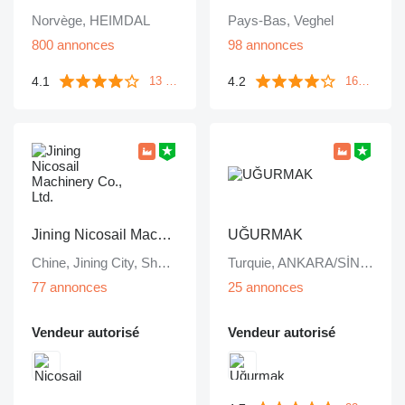
Norvège, HEIMDAL
Pays-Bas, Veghel
800 annonces
98 annonces
4.1
4.2
13 commentaires
1643 commentaires
Jining Nicosail Machinery Co., Ltd.
UĞURMAK
Chine, Jining City, Shandong Province
Turquie, ANKARA/SİNCAN
77 annonces
25 annonces
Vendeur autorisé
Vendeur autorisé