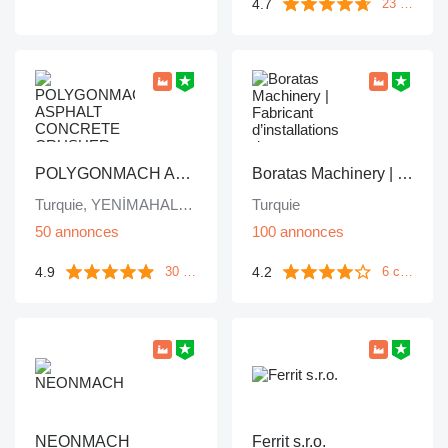
4.7
23 commentaires
POLYGONMACH ASPHALT CONCRETE CRUSHER SYSTEMS
Boratas Machinery | Fabricant d’installations de concassage et de criblage mobiles et stationnaires
Turquie, YENİMAHALLE/ ANKARA /
Turquie
50 annonces
100 annonces
4.9
4.2
30 commentaires
6 commentaires
NEONMACH
Ferrit s.r.o.