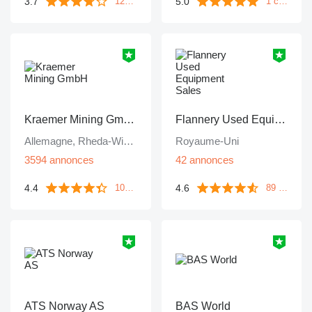
3.7
5.0
1249 commentaires
1 commentaire
Kraemer Mining GmbH
Flannery Used Equipment Sales
Allemagne, Rheda-Wiedenbrück
Royaume-Uni
3594 annonces
42 annonces
4.4
4.6
106 commentaires
89 commentaires
ATS Norway AS
BAS World