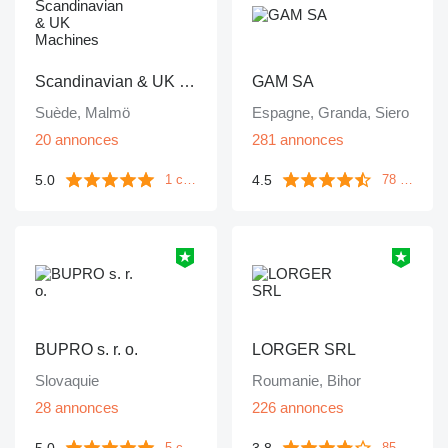
Scandinavian & UK Machines
GAM SA
Suède, Malmö
Espagne, Granda, Siero
20 annonces
281 annonces
5.0
4.5
1 commentaire
78 commentaires
BUPRO s. r. o.
LORGER SRL
Slovaquie
Roumanie, Bihor
28 annonces
226 annonces
5.0
3.8
5 commentaires
85 commentaires