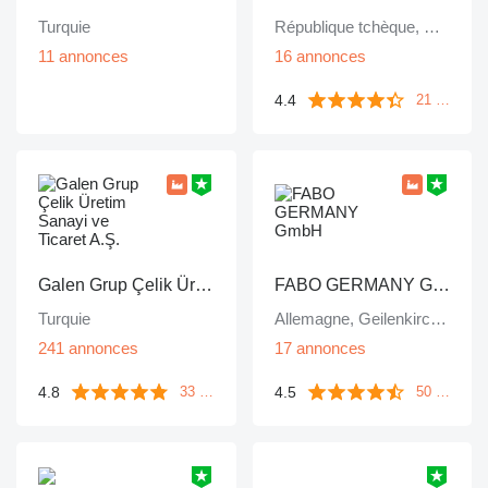
Turquie
République tchèque, Staré Město
11 annonces
16 annonces
4.4
21 commentaires
Galen Grup Çelik Üretim Sanayi ve Ticaret A.Ş.
FABO GERMANY GmbH
Turquie
Allemagne, Geilenkirchen
241 annonces
17 annonces
4.8
4.5
33 commentaires
50 commentaires