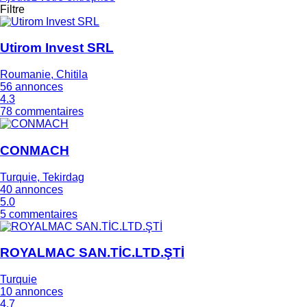
Filtre
Utirom Invest SRL
Roumanie, Chitila
56 annonces
4.3
78 commentaires
CONMACH
Turquie, Tekirdag
40 annonces
5.0
5 commentaires
ROYALMAC SAN.TİC.LTD.ŞTİ
Turquie
10 annonces
4.7