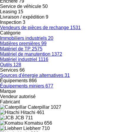
Enchère
79
Service de véhicule
50
Leasing
15
Livraison / expédition
9
Inspection
3
Vendeurs de pièces de rechange
1531
Catégorie
Immobiliers industriels
20
Matières premières
99
Matériel de TP
2575
Matériel de manutention
1372
Matériel industriel
1116
Outils
128
Services
66
Sources d'énergie alternatives
31
Équipements
866
Équipements miniers
677
Marque
Vendeur autorisé
Fabricant
Caterpillar
1027
Hitachi
461
JCB
711
Komatsu
656
Liebherr
710