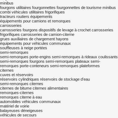
minibus
fourgons utilitaires
fourgonnettes
fourgonnettes de tourisme
minibus
combi
véhicules utilitaires frigorifiques
tracteurs routiers
équipements
équipements pour camions et remorques
carrosseries
carrosseries fourgons
dispositifs de levage à crochet
carrosseries
frigorifiques
carrosseries de camion-citerne
grues auxiliaires de chargement
hayons
équipements pour véhicules communaux
souffleuses à neige portées
semi-remorques
semi-remorques porte-engins
semi-remorques à rideaux coulissants
semi-remorques fourgons
semi-remorques plateaux
semi-
remorques porte-conteneurs
semi-remorques plateformes
citernes
cuves et réservoirs
réservoirs cylindriques
réservoirs de stockage d'eau
semi-remorques citernes
citernes de bitume
citernes alimentaires
remorques-citernes
remorques citerne à eau
automobiles
véhicules communaux
matériel de voirie
balayeuses
déneigeuses
véhicules de secours