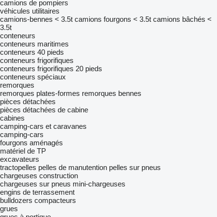
camions de pompiers
véhicules utilitaires
camions-bennes < 3.5t
camions fourgons < 3.5t
camions bâchés <
3.5t
conteneurs
conteneurs maritimes
conteneurs 40 pieds
conteneurs frigorifiques
conteneurs frigorifiques 20 pieds
conteneurs spéciaux
remorques
remorques plates-formes
remorques bennes
pièces détachées
pièces détachées de cabine
cabines
camping-cars et caravanes
camping-cars
fourgons aménagés
matériel de TP
excavateurs
tractopelles
pelles de manutention
pelles sur pneus
chargeuses construction
chargeuses sur pneus
mini-chargeuses
engins de terrassement
bulldozers
compacteurs
grues
grues à portique