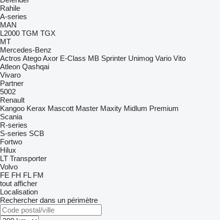
Rahile
A-series
MAN
L2000
TGM
TGX
MT
Mercedes-Benz
Actros
Atego
Axor
E-Class
MB
Sprinter
Unimog
Vario
Vito
Atleon
Qashqai
Vivaro
Partner
5002
Renault
Kangoo
Kerax
Mascott
Master
Maxity
Midlum
Premium
Scania
R-series
S-series
SCB
Fortwo
Hilux
LT
Transporter
Volvo
FE
FH
FL
FM
tout afficher
Localisation
Rechercher dans un périmètre