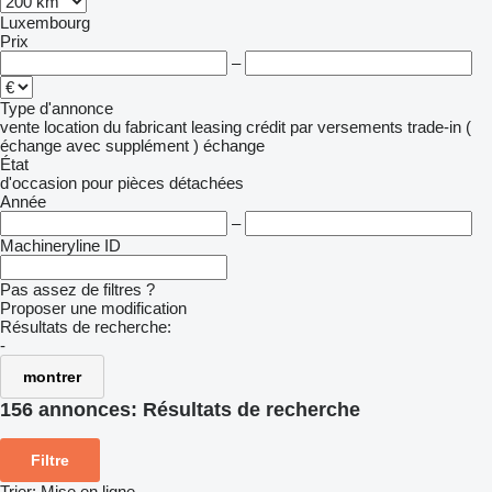
Luxembourg
Prix
–
Type d'annonce
vente
location
du fabricant
leasing
crédit
par versements
trade-in (
échange avec supplément )
échange
État
d'occasion
pour pièces détachées
Année
–
Machineryline ID
Pas assez de filtres ?
Proposer une modification
Résultats de recherche:
-
montrer
156 annonces:
Résultats de recherche
Filtre
Trier
:
Mise en ligne