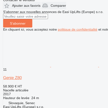
Contacter le vendeur
Ajouter aux favoris
Comparer
S'abonner aux nouvelles annonces de Easi UpLifts (Europe) s.r.o.
S'abonner
En cliquant ici, vous acceptez notre
politique de confidentialité
et not
11
Genie Z80
58.900 €
HT
Nacelle articulée
2017
Hauteur de levée
24 m
Slovaquie, Senec
Easi UpLifts (Europe) s.r.o.