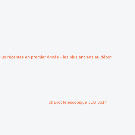
plus récentes en premier
Année - les plus anciens au début
chariot télescopique JLG 3614