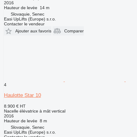
2016
Hauteur de levée
14 m
Slovaquie, Senec
Easi UpLifts (Europe) s.r.o.
Contacter le vendeur
Ajouter aux favoris
Comparer
4
Haulotte Star 10
8.900 €
HT
Nacelle élévatrice à mât vertical
2016
Hauteur de levée
8 m
Slovaquie, Senec
Easi UpLifts (Europe) s.r.o.