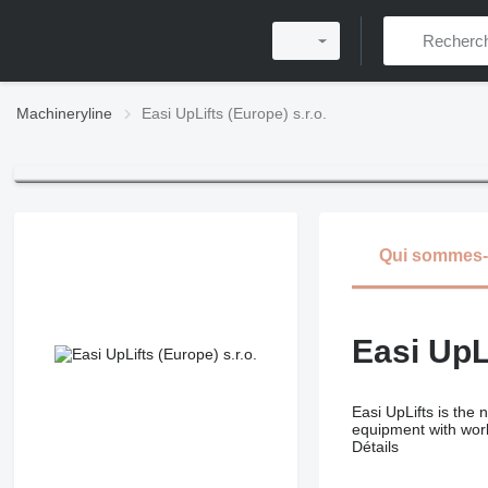
Machineryline
Easi UpLifts (Europe) s.r.o.
Qui sommes
Easi UpLi
Easi UpLifts is the
equipment with work
Détails