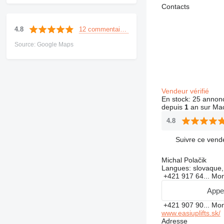
Contacts
12 commentaires
4.8
Source: Google Maps
Vendeur vérifié
En stock:
25 annon
depuis
1
an sur Mac
4.8
Suivre ce vend
Michal Polačik
Langues:
slovaque,
+421 917 64...
Mon
Appe
+421 907 90...
Mon
www.easiuplifts.sk/
Adresse