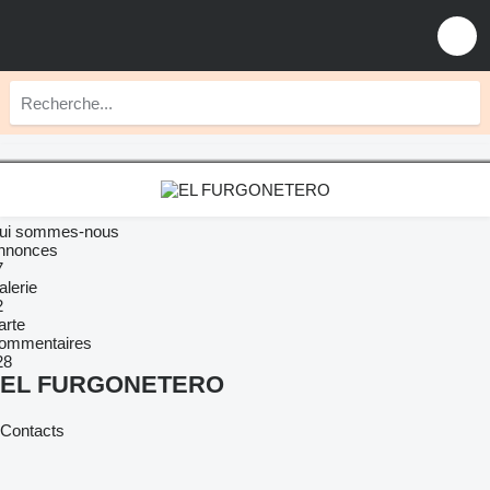
ui sommes-nous
nnonces
7
alerie
2
arte
ommentaires
28
EL FURGONETERO
Contacts