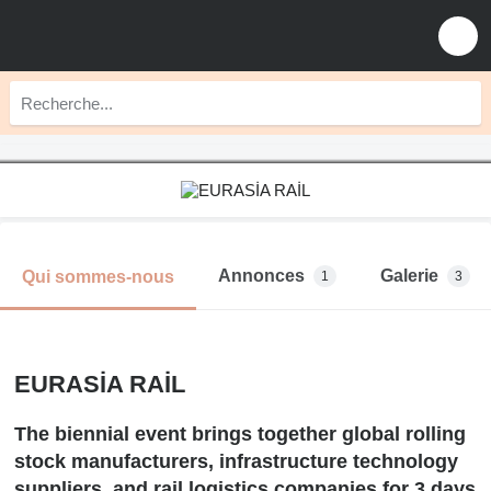
Annonces
Galerie
Qui sommes-nous
1
3
EURASİA RAİL
The biennial event brings together global rolling
stock manufacturers, infrastructure technology
suppliers, and rail logistics companies for 3 days