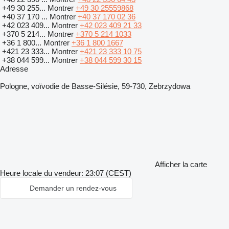
+49 30 255...
Montrer
+49 30 25559868
+40 37 170 ...
Montrer
+40 37 170 02 36
+42 023 409...
Montrer
+42 023 409 21 33
+370 5 214...
Montrer
+370 5 214 1033
+36 1 800...
Montrer
+36 1 800 1667
+421 23 333...
Montrer
+421 23 333 10 75
+38 044 599...
Montrer
+38 044 599 30 15
Adresse
Pologne, voïvodie de Basse-Silésie, 59-730, Zebrzydowa
Afficher la carte
Heure locale du vendeur: 23:07 (CEST)
Demander un rendez-vous