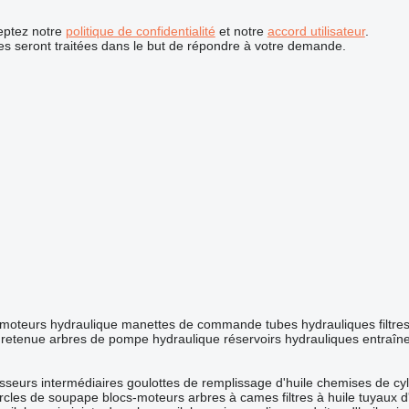
ceptez notre
politique de confidentialité
et notre
accord utilisateur
.
s seront traitées dans le but de répondre à votre demande.
moteurs hydraulique
manettes de commande
tubes hydrauliques
filtr
 retenue
arbres de pompe hydraulique
réservoirs hydrauliques
entraîn
isseurs intermédiaires
goulottes de remplissage d'huile
chemises de cyl
rcles de soupape
blocs-moteurs
arbres à cames
filtres à huile
tuyaux d