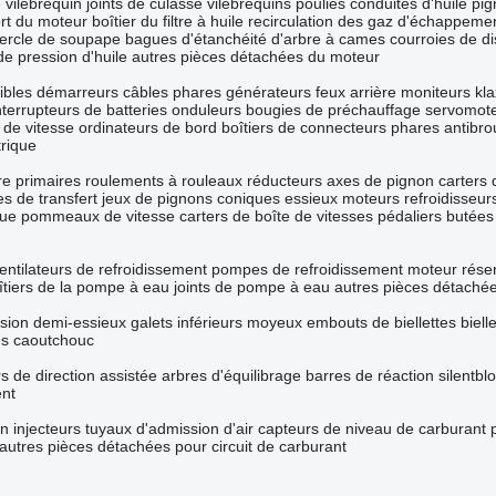
 vilebrequin
joints de culasse
vilebrequins
poulies
conduites d'huile
pig
rt du moteur
boîtier du filtre à huile
recirculation des gaz d'échappeme
vercle de soupape
bagues d'étanchéité d'arbre à cames
courroies de di
de pression d'huile
autres pièces détachées du moteur
ibles
démarreurs
câbles
phares
générateurs
feux arrière
moniteurs
kl
nterrupteurs de batteries
onduleurs
bougies de préchauffage
servomot
 de vitesse
ordinateurs de bord
boîtiers de connecteurs
phares antibrou
trique
re primaires
roulements à rouleaux
réducteurs
axes de pignon
carters 
es de transfert
jeux de pignons coniques
essieux moteurs
refroidisseur
oue
pommeaux de vitesse
carters de boîte de vitesses
pédaliers
butées
entilateurs de refroidissement
pompes de refroidissement moteur
rése
îtiers de la pompe à eau
joints de pompe à eau
autres pièces détaché
nsion
demi-essieux
galets inférieurs
moyeux
embouts de biellettes
biell
es caoutchouc
rs de direction assistée
arbres d'équilibrage
barres de réaction
silentbl
ent
on
injecteurs
tuyaux d'admission d'air
capteurs de niveau de carburant
autres pièces détachées pour circuit de carburant