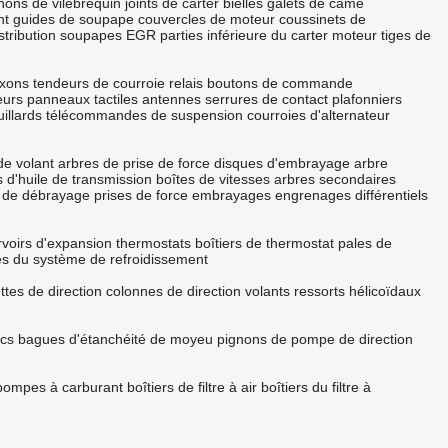
nons de vilebrequin
joints de carter
bielles
galets de came
nt
guides de soupape
couvercles de moteur
coussinets de
stribution
soupapes EGR
parties inférieure du carter moteur
tiges de
axons
tendeurs de courroie
relais
boutons de commande
eurs
panneaux tactiles
antennes
serrures de contact
plafonniers
illards
télécommandes de suspension
courroies d'alternateur
de volant
arbres de prise de force
disques d'embrayage
arbre
s d'huile de transmission
boîtes de vitesses
arbres secondaires
 de débrayage
prises de force
embrayages
engrenages différentiels
rvoirs d'expansion
thermostats
boîtiers de thermostat
pales de
es du système de refroidissement
ettes de direction
colonnes de direction
volants
ressorts hélicoïdaux
ocs
bagues d'étanchéité de moyeu
pignons de pompe de direction
pompes à carburant
boîtiers de filtre à air
boîtiers du filtre à