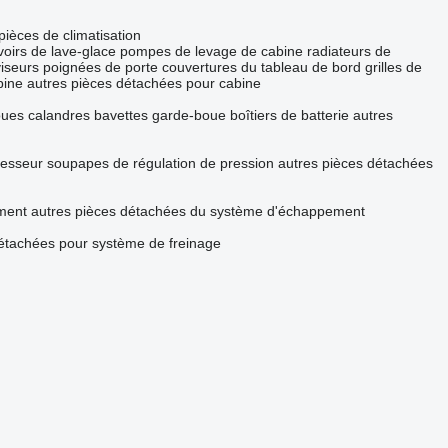
pièces de climatisation
voirs de lave-glace
pompes de levage de cabine
radiateurs de
viseurs
poignées de porte
couvertures du tableau de bord
grilles de
bine
autres pièces détachées pour cabine
oues
calandres
bavettes garde-boue
boîtiers de batterie
autres
esseur
soupapes de régulation de pression
autres pièces détachées
ement
autres pièces détachées du système d'échappement
détachées pour système de freinage