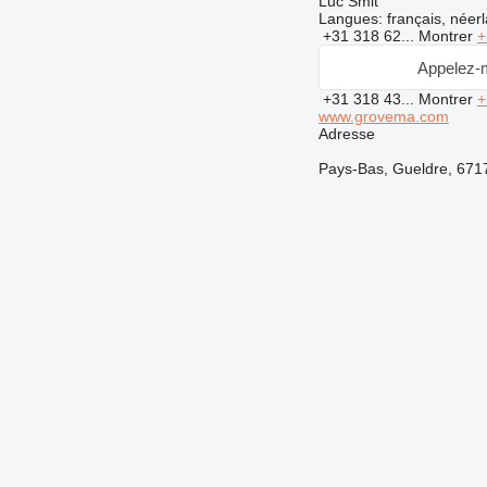
Luc Smit
Langues:
français, néerl
+31 318 62...
Montrer
+
Appelez-
+31 318 43...
Montrer
+
www.grovema.com
Adresse
Pays-Bas, Gueldre, 6717