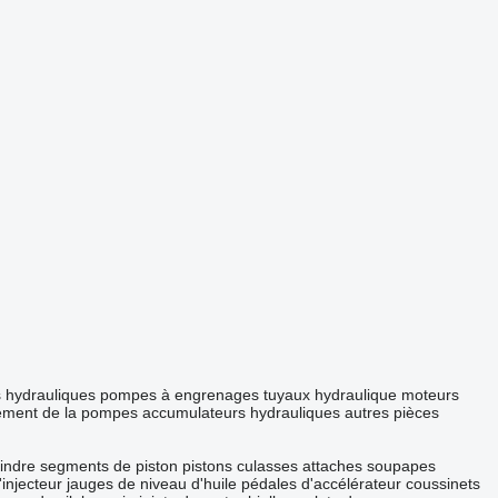
es hydrauliques
pompes à engrenages
tuyaux hydraulique
moteurs
ement de la pompes
accumulateurs hydrauliques
autres pièces
indre
segments de piston
pistons
culasses
attaches
soupapes
'injecteur
jauges de niveau d'huile
pédales d'accélérateur
coussinets