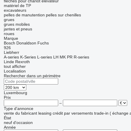
flèches pour chariot élévateur
matériel de TP
excavateurs
pelles de manutention
pelles sur chenilles
grues
grues mobiles
jantes et pneus
roues
Marque
Bosch
Donaldson
Fuchs
926
Liebherr
A-series
K-Series
L-series
LH
MK
PR
R-series
Linde
Rexroth
tout afficher
Localisation
Rechercher dans un périmètre
Luxembourg
Prix
–
Type d'annonce
vente
du fabricant
leasing
crédit
par versements
trade-in ( échange 
État
neuf
d'occasion
Année