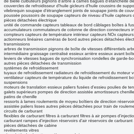
de bielle
culbuteurs
pignons d'arbre à cames
bagues d'étanchéité de
couvercles de refroidisseur d'huile
gicleurs d'huile
coussins de suppo
vilebrequin
soupape d'étranglement
joints de soupape
joints de cou
poussée
poussoirs de soupape
capteurs de niveau d'huile
capteurs 
pièces détachées électrique
unité de commande
capteurs
tableaux de bord
câblages
boîtes à fus
accumulateurs
commutateurs de colonne de direction
connecteurs
i
compteurs
capteurs de température intérieur
capteurs NOx
capteurs
actionneurs linéaires
caméras de bord
autres pièces détachées élec
transmissions
arbres de transmission
pignons de boîte de vitesses
différentiels
arb
intermédiaire
graissage centralisé
essieux arrière
essieux avant
boît
leviers de vitesses
bagues de synchronisation
rondelles de garde-b
autres pièces détachées de transmission
systèmes de refroidissement
tuyaux de refroidissement
radiateurs de refroidissement du moteur
v
ventilateur
capteurs de température du liquide de refroidissement
bo
suspensions
moteurs de translation
essieux
paliers
fusées d'essieu
poulies de te
galets supérieurs
pompes de direction assistée
amortisseurs
chenill
patins de chenille
ressorts à lames
roulements de moyeu
boîtiers de direction
réservoi
assistée
paliers lisses
autres pièces détachées pour train de roulem
circuits de carburant
flexibles de carburant
filtres à carburant
filtres à air
pompes d'injecti
carburant
rampes d'injection
réservoirs d'air
réservoirs de carburant
pièces détachées de cabine
revêtements
vitres