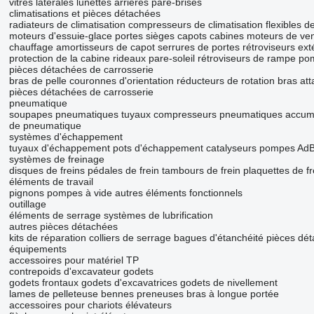
vitres latérales
lunettes arrières
pare-brises
climatisations et pièces détachées
radiateurs de climatisation
compresseurs de climatisation
flexibles d
moteurs d'essuie-glace
portes
sièges
capots
cabines
moteurs de ven
chauffage
amortisseurs de capot
serrures de portes
rétroviseurs ext
protection de la cabine
rideaux pare-soleil
rétroviseurs de rampe
pom
pièces détachées de carrosserie
bras de pelle
couronnes d'orientation
réducteurs de rotation
bras
att
pièces détachées de carrosserie
pneumatique
soupapes pneumatiques
tuyaux
compresseurs pneumatiques
accumu
de pneumatique
systèmes d'échappement
tuyaux d'échappement
pots d'échappement
catalyseurs
pompes AdB
systèmes de freinage
disques de freins
pédales de frein
tambours de frein
plaquettes de fr
éléments de travail
pignons
pompes à vide
autres éléments fonctionnels
outillage
éléments de serrage
systèmes de lubrification
autres pièces détachées
kits de réparation
colliers de serrage
bagues d'étanchéité
pièces dé
équipements
accessoires pour matériel TP
contrepoids d'excavateur
godets
godets frontaux
godets d'excavatrices
godets de nivellement
lames de pelleteuse
bennes preneuses
bras à longue portée
accessoires pour chariots élévateurs