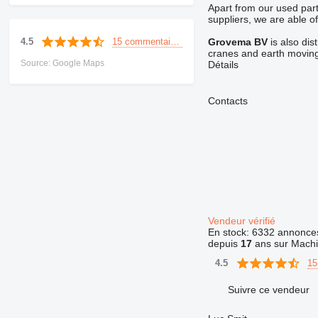
Apart from our used parts
suppliers, we are able of
15 commentaires
4.5
Grovema BV
is also dis
cranes and earth moving
Source: Google Maps
Détails
Contacts
Vendeur vérifié
En stock:
6332 annonce
depuis
17
ans sur Machi
15
4.5
Suivre ce vendeur