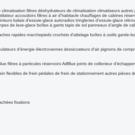
e climatisation
filtres déshydrateurs de climatisation
climatiseurs
autres 
tilateur
accoudoirs
filtres à air d'habitacle
chauffages de cabines
réser
érieurs
balais d'essuie-glace
autoradios
tringleries d'essuie-glace
rétro
pes de lave-glace
boîtes à gants
tapis de sol
panneaux d'angle de ca
aches rapides
marchepieds
crochets d'attelage
boîtes à outils
garde-b
lateurs d'énergie
électrovannes
dessiccateurs d'air
pignons de compr
lue
filtres à particules
réservoirs AdBlue
joints de collecteur d'échapp
ein
flexibles de frein
pédales de frein de stationnement
autres pièces 
tachées
fixations