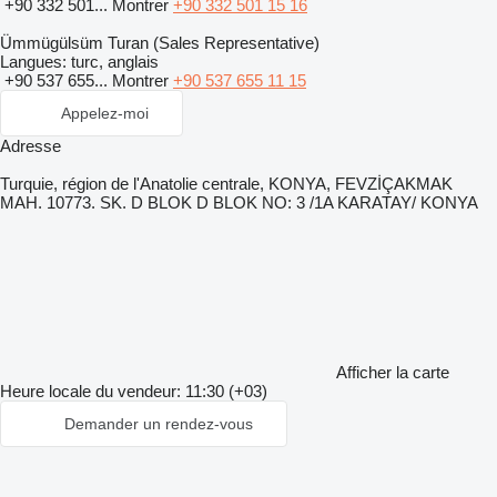
+90 332 501...
Montrer
+90 332 501 15 16
Ümmügülsüm Turan (Sales Representative)
Langues:
turc, anglais
+90 537 655...
Montrer
+90 537 655 11 15
Appelez-moi
Adresse
Turquie, région de l'Anatolie centrale, KONYA, FEVZİÇAKMAK
MAH. 10773. SK. D BLOK D BLOK NO: 3 /1A KARATAY/ KONYA
Afficher la carte
Heure locale du vendeur: 11:30 (+03)
Demander un rendez-vous