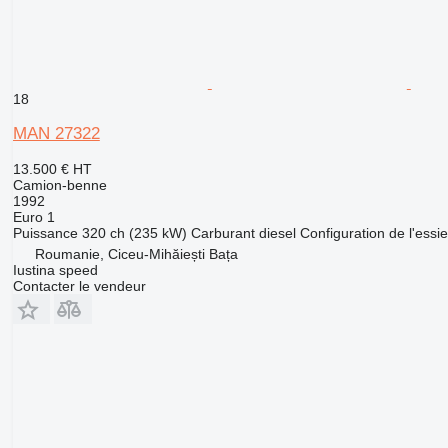
18
MAN 27322
13.500 €
HT
Camion-benne
1992
Euro 1
Puissance
320 ch (235 kW)
Carburant
diesel
Configuration de l'essi
Roumanie, Ciceu-Mihăiești Bața
Iustina speed
Contacter le vendeur