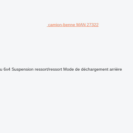
camion-benne MAN 27322
eu
6x4
Suspension
ressort/ressort
Mode de déchargement
arrière