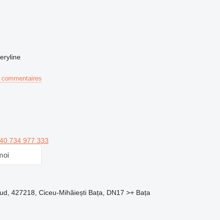
eryline
 commentaires
40 734 977 333
moi
ud, 427218, Ciceu-Mihăiești Bața, DN17 >+ Bața