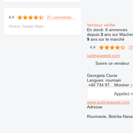
22 commentaires
4.4
Vendeur vérifié
Source: Google Maps
En stock:
6 annonces
depuis
3
ans sur Machin
9
ans sur le marché
22
4.4
iustinaspeed.com
Suivre ce vendeur
Georgeta Ciurar
Langues:
roumain
+40 734 97...
Montrer
+
Appelez-
www.iustinaspeed.com
Adresse
Roumanie, Bistrita-Nasa