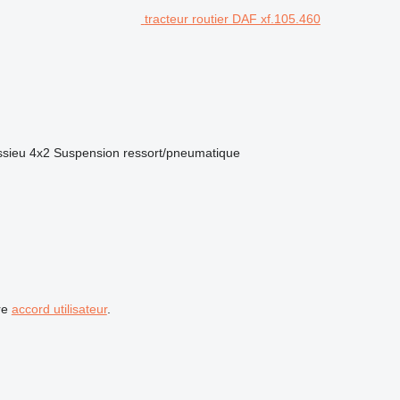
tracteur routier DAF xf.105.460
ssieu
4x2
Suspension
ressort/pneumatique
re
accord utilisateur
.