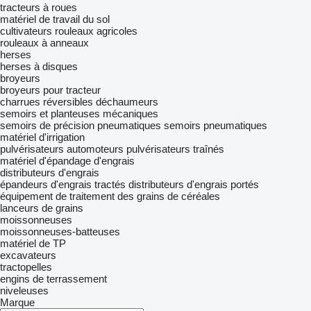
tracteurs à roues
matériel de travail du sol
cultivateurs
rouleaux agricoles
rouleaux à anneaux
herses
herses à disques
broyeurs
broyeurs pour tracteur
charrues réversibles
déchaumeurs
semoirs et planteuses mécaniques
semoirs de précision pneumatiques
semoirs pneumatiques
matériel d'irrigation
pulvérisateurs automoteurs
pulvérisateurs traînés
matériel d'épandage d'engrais
distributeurs d'engrais
épandeurs d'engrais tractés
distributeurs d'engrais portés
équipement de traitement des grains de céréales
lanceurs de grains
moissonneuses
moissonneuses-batteuses
matériel de TP
excavateurs
tractopelles
engins de terrassement
niveleuses
Marque