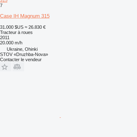
315
7
Case IH Magnum 315
31.000 $US
≈ 26.830 €
Tracteur à roues
2011
20.000 m/h
Ukraine, Ohinki
STOV «Druzhba-Nova»
Contacter le vendeur