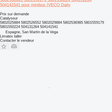
504141541 pour minibus IVECO Daily
Prix sur demande
Catalyseur
5802025884 5802526552 5802029884 5802536985 5801559179
5801550224 504131264 504141541
Espagne, San Martín de la Vega
Limatex taller
Contacter le vendeur