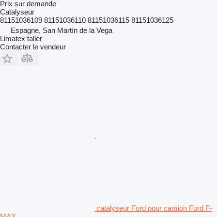
Prix sur demande
Catalyseur
81151036109 81151036110 81151036115 81151036125
Espagne, San Martín de la Vega
Limatex taller
Contacter le vendeur
catalyseur Ford pour camion Ford F-
MAX