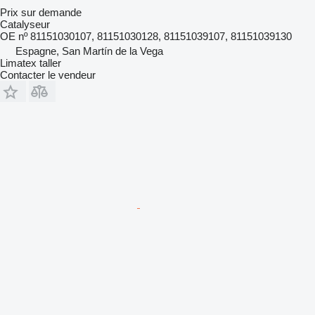
Prix sur demande
Catalyseur
OE nº 81151030107, 81151030128, 81151039107, 81151039130
Espagne, San Martín de la Vega
Limatex taller
Contacter le vendeur