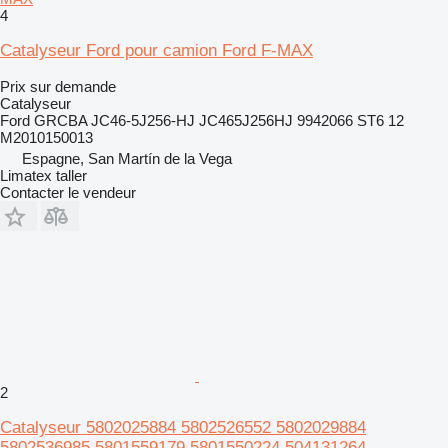
4
Catalyseur Ford pour camion Ford F-MAX
Prix sur demande
Catalyseur
Ford GRCBA JC46-5J256-HJ JC465J256HJ 9942066 ST6 12
M2010150013
Espagne, San Martín de la Vega
Limatex taller
Contacter le vendeur
2
Catalyseur 5802025884 5802526552 5802029884
5802536985 5801559179 5801550224 504131264