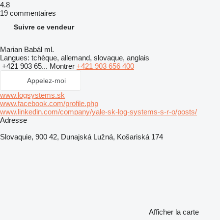
4.8
19 commentaires
Suivre ce vendeur
Marian Babál ml.
Langues:
tchèque, allemand, slovaque, anglais
+421 903 65...
Montrer
+421 903 656 400
Appelez-moi
www.logsystems.sk
www.facebook.com/profile.php
www.linkedin.com/company/yale-sk-log-systems-s-r-o/posts/
Adresse
Slovaquie, 900 42, Dunajská Lužná, Košariská 174
Afficher la carte