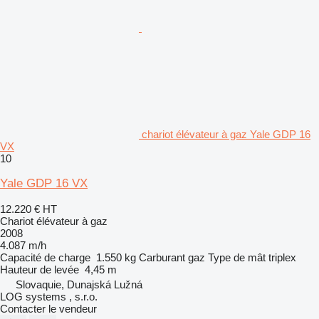
chariot élévateur à gaz Yale GDP 16
VX
10
Yale GDP 16 VX
12.220 €
HT
Chariot élévateur à gaz
2008
4.087 m/h
Capacité de charge
1.550 kg
Carburant
gaz
Type de mât
triplex
Hauteur de levée
4,45 m
Slovaquie, Dunajská Lužná
LOG systems , s.r.o.
Contacter le vendeur