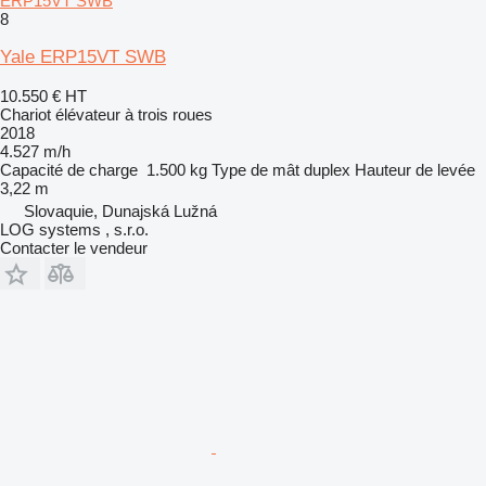
ERP15VT SWB
8
Yale ERP15VT SWB
10.550 €
HT
Chariot élévateur à trois roues
2018
4.527 m/h
Capacité de charge
1.500 kg
Type de mât
duplex
Hauteur de levée
3,22 m
Slovaquie, Dunajská Lužná
LOG systems , s.r.o.
Contacter le vendeur