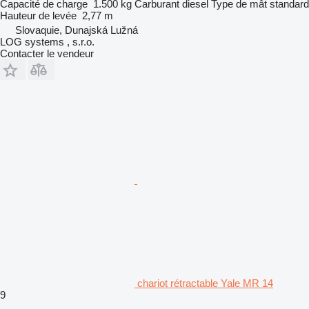
Capacité de charge
1.500 kg
Carburant
diesel
Type de mât
standard
Hauteur de levée
2,77 m
Slovaquie, Dunajská Lužná
LOG systems , s.r.o.
Contacter le vendeur
chariot rétractable Yale MR 14
9