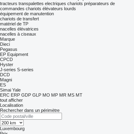
tracteurs
transpalettes electriques
chariots préparateurs de
commandes
chariots élévateurs lourds
équipement de manutention
chariots de transfert
matériel de TP
nacelles élévatrices
nacelles à ciseaux
Marque
Dieci
Pegasus
EP Equipment
CPCD
Hyster
J-series
S-series
DCD
Magni
ES
Simai
Yale
ERC
ERP
GDP
GLP
MO
MP
MR
MS
MT
tout afficher
Localisation
Rechercher dans un périmètre
Luxembourg
Prix