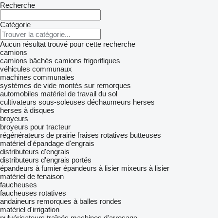
Recherche
Catégorie
Aucun résultat trouvé pour cette recherche
camions
camions bâchés
camions frigorifiques
véhicules communaux
machines communales
systèmes de vide montés sur remorques
automobiles
matériel de travail du sol
cultivateurs
sous-soleuses
déchaumeurs
herses
herses à disques
broyeurs
broyeurs pour tracteur
régénérateurs de prairie
fraises rotatives
butteuses
matériel d'épandage d'engrais
distributeurs d'engrais
distributeurs d'engrais portés
épandeurs à fumier
épandeurs à lisier
mixeurs à lisier
matériel de fenaison
faucheuses
faucheuses rotatives
andaineurs
remorques à balles rondes
matériel d'irrigation
pulvérisateurs traînés
machines d'arrosage