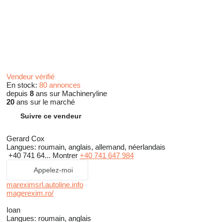
Vendeur vérifié
En stock:
80 annonces
depuis
8
ans sur Machineryline
20
ans sur le marché
Suivre ce vendeur
Gerard Cox
Langues:
roumain, anglais, allemand, néerlandais
+40 741 64...
Montrer
+40 741 647 984
Appelez-moi
mareximsrl.autoline.info
magerexim.ro/
Ioan
Langues:
roumain, anglais