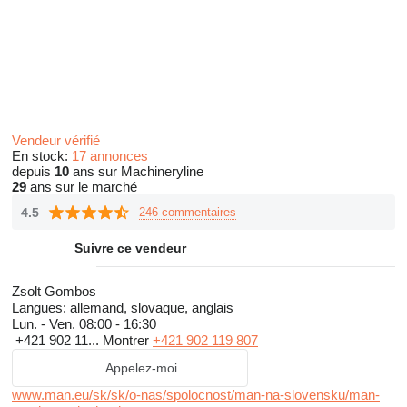
Vendeur vérifié
En stock:
17 annonces
depuis
10
ans sur Machineryline
29
ans sur le marché
4.5
246 commentaires
Suivre ce vendeur
Zsolt Gombos
Langues:
allemand, slovaque, anglais
Lun. - Ven.
08:00 - 16:30
+421 902 11...
Montrer
+421 902 119 807
Appelez-moi
www.man.eu/sk/sk/o-nas/spolocnost/man-na-slovensku/man-