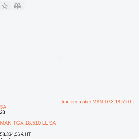
tracteur routier MAN TGX 18.510 LL
SA
23
MAN TGX 18.510 LL SA
58.334,96 €
HT