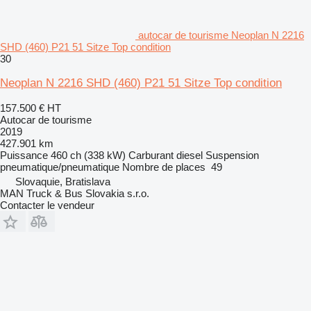
autocar de tourisme Neoplan N 2216
SHD (460) P21 51 Sitze Top condition
30
Neoplan N 2216 SHD (460) P21 51 Sitze Top condition
157.500 €
HT
Autocar de tourisme
2019
427.901 km
Puissance
460 ch (338 kW)
Carburant
diesel
Suspension
pneumatique/pneumatique
Nombre de places
49
Slovaquie, Bratislava
MAN Truck & Bus Slovakia s.r.o.
Contacter le vendeur