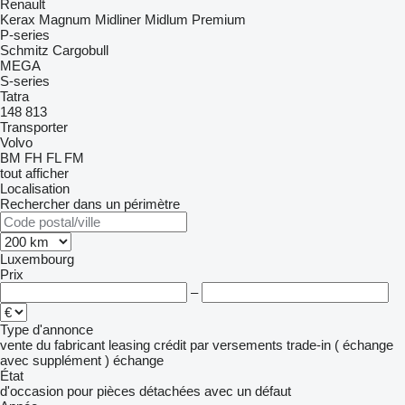
Renault
Kerax
Magnum
Midliner
Midlum
Premium
P-series
Schmitz Cargobull
MEGA
S-series
Tatra
148
813
Transporter
Volvo
BM
FH
FL
FM
tout afficher
Localisation
Rechercher dans un périmètre
Luxembourg
Prix
–
Type d'annonce
vente
du fabricant
leasing
crédit
par versements
trade-in ( échange
avec supplément )
échange
État
d'occasion
pour pièces détachées
avec un défaut