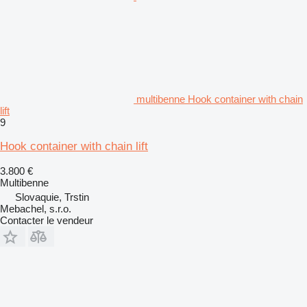
multibenne Hook container with chain
lift
9
Hook container with chain lift
3.800 €
Multibenne
Slovaquie, Trstin
Mebachel, s.r.o.
Contacter le vendeur