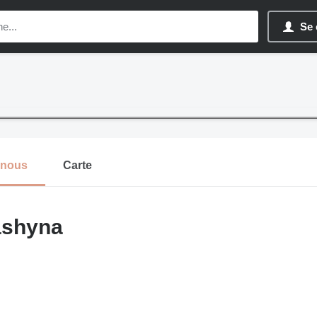
Se 
-nous
Carte
shyna