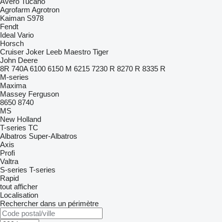
Avero
Tucano
Agrofarm
Agrotron
Kaiman
S978
Fendt
Ideal
Vario
Horsch
Cruiser
Joker
Leeb
Maestro
Tiger
John Deere
8R
740A
6100
6150 M
6215
7230 R
8270 R
8335 R
M-series
Maxima
Massey Ferguson
8650
8740
MS
New Holland
T-series
TC
Albatros
Super-Albatros
Axis
Profi
Valtra
S-series
T-series
Rapid
tout afficher
Localisation
Rechercher dans un périmètre