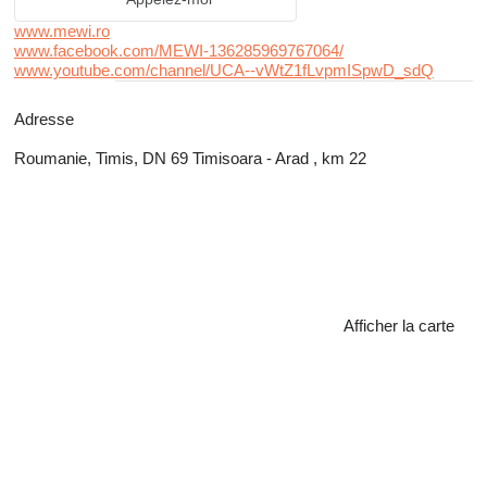
www.mewi.ro
www.facebook.com/MEWI-136285969767064/
www.youtube.com/channel/UCA--vWtZ1fLvpmISpwD_sdQ
Adresse
Roumanie, Timis, DN 69 Timisoara - Arad , km 22
Afficher la carte