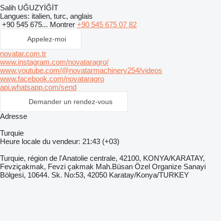
Salih UĞUZYİĞİT
Langues:
italien, turc, anglais
+90 545 675...
Montrer
+90 545 675 07 82
Appelez-moi
novatar.com.tr
www.instagram.com/novataragro/
www.youtube.com/@novatarmachinery254/videos
www.facebook.com/novataragro
api.whatsapp.com/send
Demander un rendez-vous
Adresse
Turquie
Heure locale du vendeur: 21:43 (+03)
Turquie, région de l'Anatolie centrale, 42100, KONYA/KARATAY,
Fevziçakmak, Fevzi çakmak Mah.Büsan Özel Organize Sanayi
Bölgesi, 10644. Sk. No:53, 42050 Karatay/Konya/TURKEY