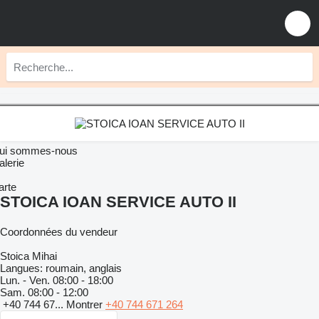
ui sommes-nous
alerie
arte
STOICA IOAN SERVICE AUTO II
Coordonnées du vendeur
Stoica Mihai
Langues:
roumain, anglais
Lun. - Ven.
08:00 - 18:00
Sam.
08:00 - 12:00
+40 744 67...
Montrer
+40 744 671 264