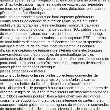
gobelets
systèmes de navigation
câbles d'ouverture de porte
filtres à
air d'habitacle
capots
machines à café de voiture
couvre-pédales
moteurs de réglage du siège
autres pièces détachées pour cabine
pièces détachées électrique
unité de commande
tableaux de bord
capteurs
générateurs
commutateurs de colonne de direction
relais
boîtes à fusibles
onduleurs
tachygraphes
vitres électriques
moniteurs
câblages
démarreurs
boutons de commande
capteurs NOx
câbles
capteurs
de vitesse
accumulateurs
serrures de contact
ressorts d'horloge
d'airbag
moteurs de centralisation
klaxons
capteurs ESP
caméras
de bord
boîtiers de connecteurs
télécommandes de suspension
antennes
tendeurs de courroie
moteurs électriques
bobines
d'allumage
capteurs de température intérieur
carte électroniques
servomoteurs
compteurs
bougies de préchauffage
fusibles
ordinateurs de bord
alarmes de voiture
entraînements électriques de
porte coulissante
courroies d'alternateur
interrupteurs de batteries
autres pièces détachées électrique
pièces détachées de moteur
pistons
culbuteurs
culasses
bielles
collecteurs
couvercles de
soupape
attaches
arbres à cames
pignons d'arbre à cames
vilebrequins
boîtier du filtre à huile
pédales d'accélérateur
refroidisseurs d'huile
pompes à huile
turbocompresseurs
carters de
vilebrequin
tiges de poussée
refroidisseurs intermédiaires
soupapes
EGR
blocs-moteurs
poulies
filtres à huile
chemises de cylindre
coussins de support du moteur
parties inférieure du carter moteur
soupapes moteur
galets de came
pignons de vilebrequin
couvercles
de moteur
gicleurs d'huile
jauges de niveau d'huile
capteurs de