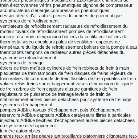
frein
électrovannes
vérins pneumatiques
pignons de compresseur
accumulateurs d'énergie
compresseurs pneumatiques
dessiccateurs d'air
autres pièces détachées de pneumatique
systèmes de refroidissement
ventilateurs de refroidissement
radiateurs de refroidissement du
moteur
tuyaux de refroidissement
pompes de refroidissement
moteur
réservoirs d'expansion
boîtiers du ventilateur
boîtiers de
thermostat
visco-coupleurs
pales de ventilateur
capteurs de
température du liquide de refroidissement
boîtiers de la pompe à eau
thermostats
tampons de radiateur
autres pièces détachées du
système de refroidissement
systèmes de freinage
étriers de frein
maîtres-cylindres de frein
robinets de frein à main
plaquettes de frein
tambours de frein
disques de freins
régleurs de
frein
valves de commande de frein
flexibles de frein
pédales de frein
valves-relais
freins sur échappement
vases d'expansion du liquide
de frein
arbres de frein
capteurs d'usure
garnitures de frein
régulateurs de puissance de freinage
leviers de frein de
stationnement
autres pièces détachées pour système de freinage
systèmes d'échappement
pompes AdBlue
tuyaux d'échappement
pots d'échappement
réservoirs AdBlue
capteurs AdBlue
catalyseurs
filtres à particules
injecteurs AdBlue
flexibles d'échappement
autres pièces détachées
du système d'échappement
lumière automobiles
phares
feux arrière
phares antibrouillards
plafonniers
clignotants
feux