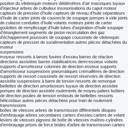
position du vilebrequin
moteurs
débitmètres d'air massiques
tuyaux
d'injecteur
arbres de culbuteur
insonorisations du capot moteur
capteurs de pression d'huile
capteurs de niveau d'huile
séparateurs
d'huile de carter
joints de couvercle de soupape
pompes à vide
joints
de culasse
conduites d'huile
volants moteurs
joints de carter
goulottes de remplissage d'huile
tubes d'aspiration d'huile
soupape
d'étranglement
segments de piston
recirculation des gaz
d'échappement
poussoirs de soupape
coussinets de vilebrequin
capteurs de pression de suralimentation
autres pièces détachées du
moteur
suspensions
moyeux
ressorts à lames
fusées d'essieu
barres de réaction
directions assistées
barres stabilisatrices
demi-essieux
volants
supports d'amortisseur
colonnes de direction
essieux
supports
d'amortisseur
suspensions pneumatiques
crémaillères de direction
supports de ressort
coussinets de ressort
réservoirs de direction
assistée
suspensions à barre de torsion
ressorts de remorque
biellettes de direction
amortisseurs
tuyaux de direction assistée
pompes de direction assistée
roulements de moyeu
paliers
boîtiers
de direction
poulies de tension
embouts de biellettes
ressorts
hélicoïdaux
autres pièces détachées pour train de roulement
transmissions
boîtes de vitesses
arbres de transmission
différentiels
disques
d'embrayage
arbres secondaires
carters d'essieu
carters de volant
leviers de vitesses
pignons de boîte de vitesses
maîtres-cylindres
d'embrayage
prises de force
brides d'arbre de transmission
carters