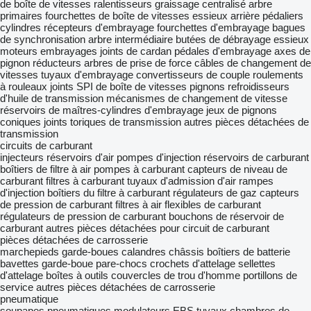
de boîte de vitesses
ralentisseurs
graissage centralisé
arbre
primaires
fourchettes de boîte de vitesses
essieux arrière
pédaliers
cylindres récepteurs d'embrayage
fourchettes d'embrayage
bagues
de synchronisation
arbre intermédiaire
butées de débrayage
essieux
moteurs
embrayages
joints de cardan
pédales d'embrayage
axes de
pignon
réducteurs
arbres de prise de force
câbles de changement de
vitesses
tuyaux d'embrayage
convertisseurs de couple
roulements
à rouleaux
joints SPI de boîte de vitesses
pignons
refroidisseurs
d'huile de transmission
mécanismes de changement de vitesse
réservoirs de maîtres-cylindres d'embrayage
jeux de pignons
coniques
joints toriques de transmission
autres pièces détachées de
transmission
circuits de carburant
injecteurs
réservoirs d'air
pompes d'injection
réservoirs de carburant
boîtiers de filtre à air
pompes à carburant
capteurs de niveau de
carburant
filtres à carburant
tuyaux d'admission d'air
rampes
d'injection
boîtiers du filtre à carburant
régulateurs de gaz
capteurs
de pression de carburant
filtres à air
flexibles de carburant
régulateurs de pression de carburant
bouchons de réservoir de
carburant
autres pièces détachées pour circuit de carburant
pièces détachées de carrosserie
marchepieds
garde-boues
calandres
châssis
boîtiers de batterie
bavettes garde-boue
pare-chocs
crochets d'attelage
sellettes
d'attelage
boîtes à outils
couvercles de trou d'homme
portillons de
service
autres pièces détachées de carrosserie
pneumatique
soupapes pneumatiques
modulateurs EBS
tuyaux
chambres de