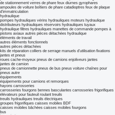
de stationnement
verres de phare
feux diurnes
gyrophares
ampoules de voiture
boîtiers de phare
catadioptres
feux de plaque
d'immatriculation
hydraulique
pompes hydrauliques
vérins hydrauliques
moteurs hydraulique
distributeurs hydrauliques
réservoirs hydrauliques
tuyaux
hydraulique
filtres hydrauliques
manettes de commande
pompes à
pistons axiaux
autres pièces détachées hydraulique
éléments de travail
autres éléments fonctionnels
autres pièces détachées
kits de réparation
colliers de serrage
manuels d'utilisation
fixations
jantes et pneus
roues
cache-moyeux
pneus de camions
enjoliveurs
jantes
jantes de camion
pneus de camionnette
pneus de bus
pneus voiture
chaînes pour
pneus
autre
équipements
équipements pour camions et remorques
hayons
carrosseries
carrosseries fourgons
bennes basculantes
carrosseries frigorifiques
élévateurs pour fauteuil roulant
treuils
treuils hydrauliques
treuils électriques
groupes frigorifiques
caisses mobiles BDF
caisses mobiles bâchées
caisses mobiles fourgons
bus