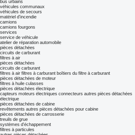
bus urbains
véhicules communaux
véhicules de secours
matériel d'incendie
camions
camions fourgons
services
service de véhicule
atelier de réparation automobile
pièces détachées
circuits de carburant
filtres à air
pièces détachées
circuits de carburant
filtres à air
filtres à carburant
boîtiers du filtre à carburant
pièces détachées de moteur
filtres à huile
culasses
pièces détachées électrique
capteurs
moteurs électriques
connecteurs
autres pièces détachées
électrique
pièces détachées de cabine
revêtements
autres pièces détachées pour cabine
pièces détachées de carrosserie
treuils de grue
systèmes d'échappement
filtres à particules
autres pièces détachées