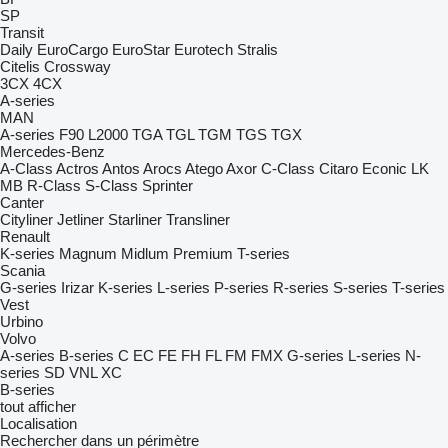
SP
Transit
Daily
EuroCargo
EuroStar
Eurotech
Stralis
Citelis
Crossway
3CX
4CX
A-series
MAN
A-series
F90
L2000
TGA
TGL
TGM
TGS
TGX
Mercedes-Benz
A-Class
Actros
Antos
Arocs
Atego
Axor
C-Class
Citaro
Econic
LK
MB
R-Class
S-Class
Sprinter
Canter
Cityliner
Jetliner
Starliner
Transliner
Renault
K-series
Magnum
Midlum
Premium
T-series
Scania
G-series
Irizar
K-series
L-series
P-series
R-series
S-series
T-series
Vest
Urbino
Volvo
A-series
B-series
C
EC
FE
FH
FL
FM
FMX
G-series
L-series
N-
series
SD
VNL
XC
B-series
tout afficher
Localisation
Rechercher dans un périmètre