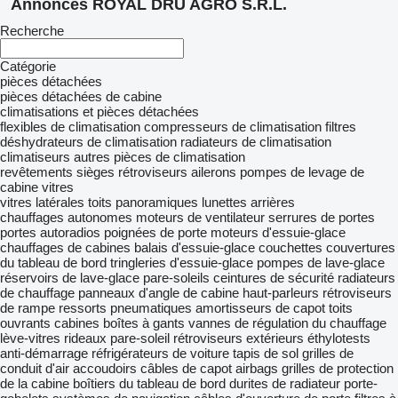
Annonces ROYAL DRU AGRO S.R.L.
Recherche
Catégorie
pièces détachées
pièces détachées de cabine
climatisations et pièces détachées
flexibles de climatisation
compresseurs de climatisation
filtres
déshydrateurs de climatisation
radiateurs de climatisation
climatiseurs
autres pièces de climatisation
revêtements
sièges
rétroviseurs
ailerons
pompes de levage de
cabine
vitres
vitres latérales
toits panoramiques
lunettes arrières
chauffages autonomes
moteurs de ventilateur
serrures de portes
portes
autoradios
poignées de porte
moteurs d'essuie-glace
chauffages de cabines
balais d'essuie-glace
couchettes
couvertures
du tableau de bord
tringleries d'essuie-glace
pompes de lave-glace
réservoirs de lave-glace
pare-soleils
ceintures de sécurité
radiateurs
de chauffage
panneaux d'angle de cabine
haut-parleurs
rétroviseurs
de rampe
ressorts pneumatiques
amortisseurs de capot
toits
ouvrants
cabines
boîtes à gants
vannes de régulation du chauffage
lève-vitres
rideaux pare-soleil
rétroviseurs extérieurs
éthylotests
anti-démarrage
réfrigérateurs de voiture
tapis de sol
grilles de
conduit d'air
accoudoirs
câbles de capot
airbags
grilles de protection
de la cabine
boîtiers du tableau de bord
durites de radiateur
porte-