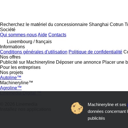
Recherchez le matériel du concessionnaire Shanghai Cotrun Tr
Société
Qui sommes-nous
Aide
Contacts
Luxembourg / français
Informations
Conditions générales d'utilisation
Politique de confidentialité
Co
Nos offres
Publicité sur Machineryline
Déposer une annonce
Placer une 
Pour les entreprises
Nos projets
Autoline™
Machineryline™
Agroline™
Linemedia Digital ™
© 2026 Linemedia
Machineryline et ses
Installez nos applications
données concernant le
publicités