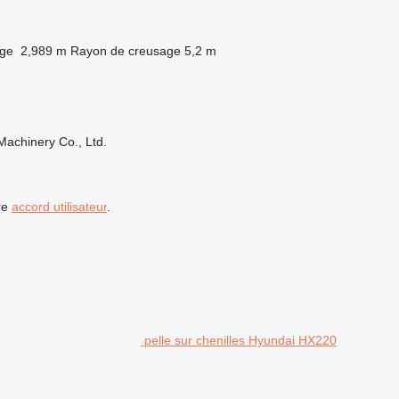
age
2,989 m
Rayon de creusage
5,2 m
achinery Co., Ltd.
re
accord utilisateur
.
pelle sur chenilles Hyundai HX220