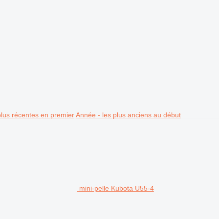
plus récentes en premier
Année - les plus anciens au début
mini-pelle Kubota U55-4