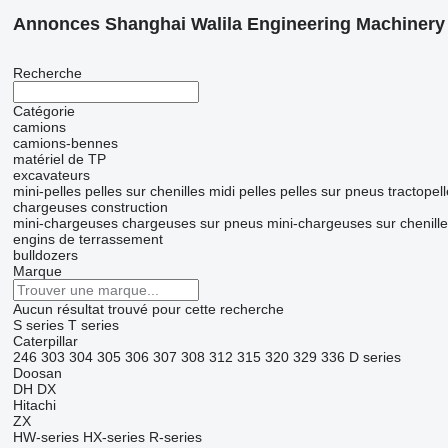
Annonces Shanghai Walila Engineering Machinery 
Recherche
Catégorie
camions
camions-bennes
matériel de TP
excavateurs
mini-pelles
pelles sur chenilles
midi pelles
pelles sur pneus
tractopel
chargeuses construction
mini-chargeuses
chargeuses sur pneus
mini-chargeuses sur chenill
engins de terrassement
bulldozers
Marque
Aucun résultat trouvé pour cette recherche
S series
T series
Caterpillar
246
303
304
305
306
307
308
312
315
320
329
336
D series
Doosan
DH
DX
Hitachi
ZX
HW-series
HX-series
R-series