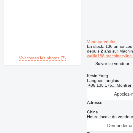
Vendeur vérifié
En stock:
136 annonces
depuis
2
ans sur Machin
walila188.machineryline.
Voir toutes les photos (7)
Suivre ce vendeur
Kevin Yang
Langues:
anglais
+86 138 176...
Montrer
Appelez-
Adresse
Chine
Heure locale du vendeur
Demander un