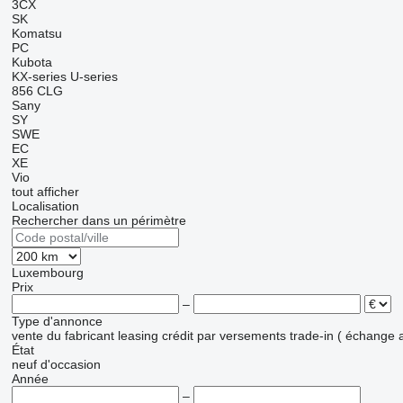
3CX
SK
Komatsu
PC
Kubota
KX-series
U-series
856
CLG
Sany
SY
SWE
EC
XE
Vio
tout afficher
Localisation
Rechercher dans un périmètre
Luxembourg
Prix
–
Type d'annonce
vente
du fabricant
leasing
crédit
par versements
trade-in ( échange 
État
neuf
d'occasion
Année
–