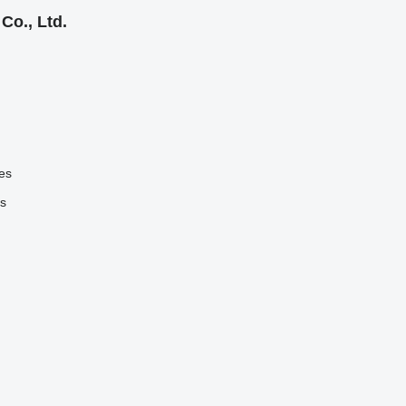
Co., Ltd.
les
es