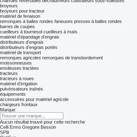
charrues réversibles
déchaumeurs
cultivateurs
sous-soleuses
broyeurs
broyeurs pour tracteur
matériel de fenaison
remorques à balles rondes
faneuses
presses à balles rondes
barres de coupes
cueilleurs à tournesol
cueilleurs à maïs
matériel d'épandage d'engrais
distributeurs d'engrais
distributeurs d'engrais portés
matériel de transport
remorques agricoles
remorques de transbordement
moissonneuses
ensileuses tractées
tracteurs
tracteurs à roues
matériel d'irrigation
pulvérisateurs traînés
équipements
accessoires pour matériel agricole
chargeurs frontaux
Marque
Aucun résultat trouvé pour cette recherche
Celli
Ermo
Gregoire Besson
SPB