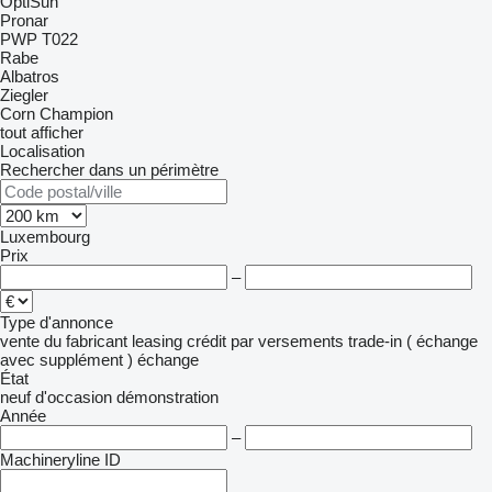
OptiSun
Pronar
PWP
T022
Rabe
Albatros
Ziegler
Corn Champion
tout afficher
Localisation
Rechercher dans un périmètre
Luxembourg
Prix
–
Type d'annonce
vente
du fabricant
leasing
crédit
par versements
trade-in ( échange
avec supplément )
échange
État
neuf
d'occasion
démonstration
Année
–
Machineryline ID