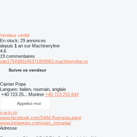
Vendeur vérifié
En stock:
29 annonces
depuis
1
an sur Machineryline
4.6
19 commentaires
site1754385245371809963.machineryline.ro
Suivre ce vendeur
Ciprian Popa
Langues:
italien, roumain, anglais
+40 723 25...
Montrer
+40 723 255 644
Appelez-moi
s-a-m.ro
www.facebook.com/SAM.Romania.agro/
www.instagram.com/sam_romania/
Adresse