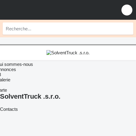
ui sommes-nous
nnonces
8
alerie
arte
SolventTruck .s.r.o.
Contacts