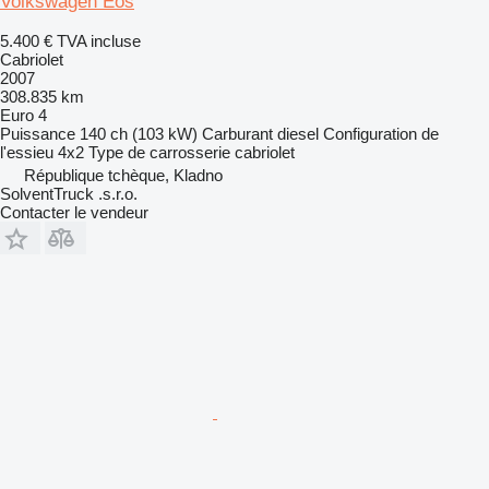
Volkswagen Eos
5.400 €
TVA incluse
Cabriolet
2007
308.835 km
Euro 4
Puissance
140 ch (103 kW)
Carburant
diesel
Configuration de
l'essieu
4x2
Type de carrosserie
cabriolet
République tchèque, Kladno
SolventTruck .s.r.o.
Contacter le vendeur