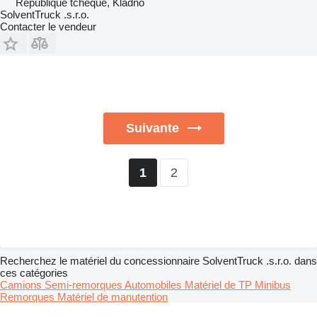
République tchèque, Kladno
SolventTruck .s.r.o.
Contacter le vendeur
Suivante
2
1
Recherchez le matériel du concessionnaire SolventTruck .s.r.o. dans
ces catégories
Camions
Semi-remorques
Automobiles
Matériel de TP
Minibus
Remorques
Matériel de manutention