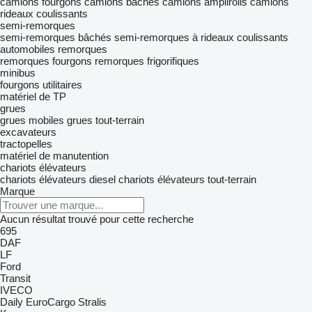
camions fourgons
camions bâchés
camions amplirolls
camions
rideaux coulissants
semi-remorques
semi-remorques bâchés
semi-remorques à rideaux coulissants
automobiles
remorques
remorques fourgons
remorques frigorifiques
minibus
fourgons utilitaires
matériel de TP
grues
grues mobiles
grues tout-terrain
excavateurs
tractopelles
matériel de manutention
chariots élévateurs
chariots élévateurs diesel
chariots élévateurs tout-terrain
Marque
Aucun résultat trouvé pour cette recherche
695
DAF
LF
Ford
Transit
IVECO
Daily
EuroCargo
Stralis