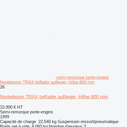
semi-remorque porte-engins
Nooteboom TRAX tieflader auflieger, Hôhe 800 mm
26
Nooteboom TRAX tieflader auflieger, Hôhe 800 mm
15.900 €
HT
Semi-remorque porte-engins
1999
Capacité de charge
22.540 kg
Suspension
ressort/pneumatique
Poids net à vide
8.060 kg
Nombre d'essieux
3