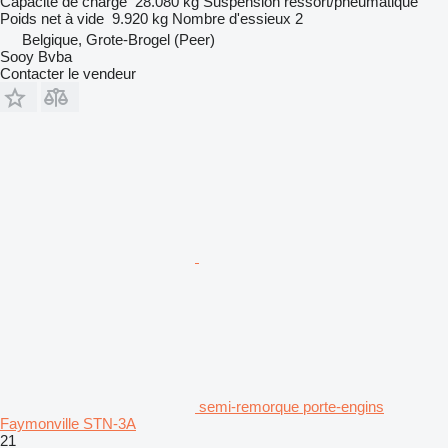
Capacité de charge
28.080 kg
Suspension
ressort/pneumatique
Poids net à vide
9.920 kg
Nombre d'essieux
2
Belgique, Grote-Brogel (Peer)
Sooy Bvba
Contacter le vendeur
semi-remorque porte-engins
Faymonville STN-3A
21