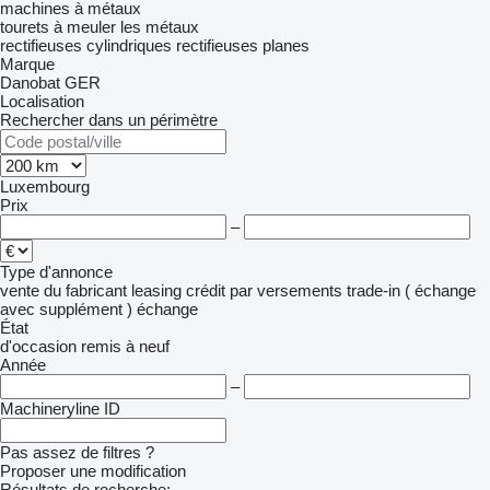
machines à métaux
tourets à meuler les métaux
rectifieuses cylindriques
rectifieuses planes
Marque
Danobat
GER
Localisation
Rechercher dans un périmètre
Luxembourg
Prix
–
Type d'annonce
vente
du fabricant
leasing
crédit
par versements
trade-in ( échange
avec supplément )
échange
État
d'occasion
remis à neuf
Année
–
Machineryline ID
Pas assez de filtres ?
Proposer une modification
Résultats de recherche: